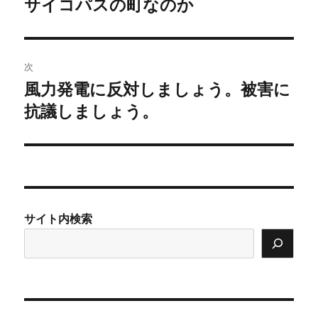
サイコパスの町なのか
前
の
ナ
投
ビ
稿:
次
ゲ
風力発電に反対しましょう。被害に
次
の
抗議しましょう。
ー
投
シ
稿:
ョ
ン
サイト内検索