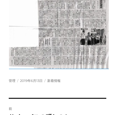
投
投
カ
管理
2019年6月13日
新着情報
稿
稿
テ
者
日:
ゴ
リ
ー
投
前
稿