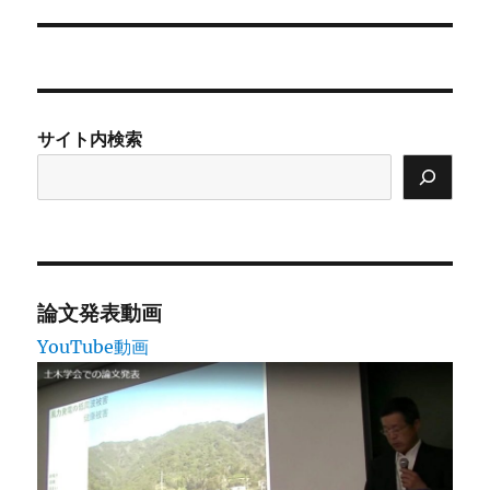
の
ー
投
シ
稿:
ョ
サイト内検索
ン
論文発表動画
YouTube動画