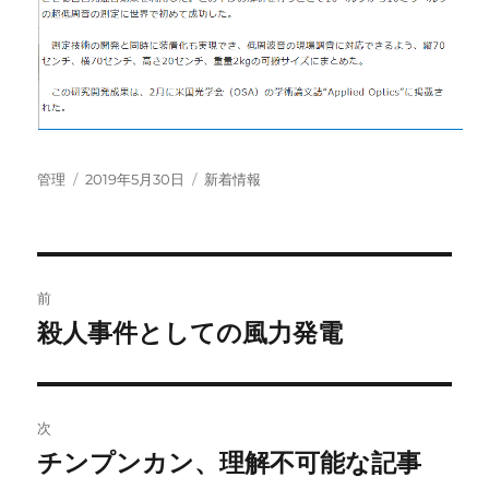
投
投
カ
管理
2019年5月30日
新着情報
稿
稿
テ
者
日:
ゴ
リ
ー
投
前
稿
殺人事件としての風力発電
前
の
ナ
投
ビ
稿:
次
ゲ
チンプンカン、理解不可能な記事
次