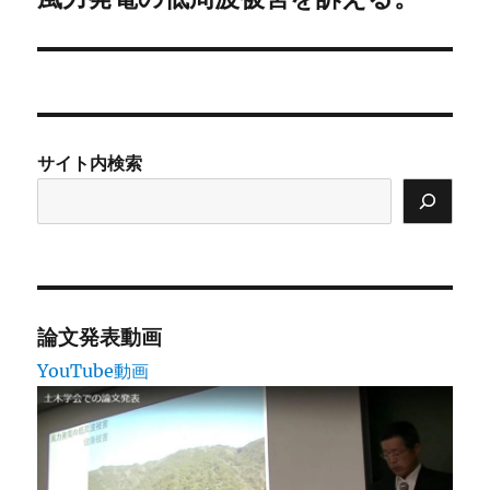
の
ー
投
シ
稿:
ョ
サイト内検索
ン
論文発表動画
YouTube動画