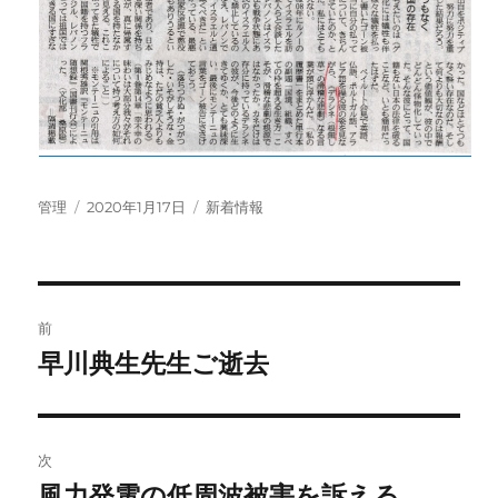
投
投
カ
管理
2020年1月17日
新着情報
稿
稿
テ
者
日:
ゴ
リ
ー
投
前
稿
早川典生先生ご逝去
前
の
ナ
投
ビ
稿:
次
ゲ
風力発電の低周波被害を訴える。
次