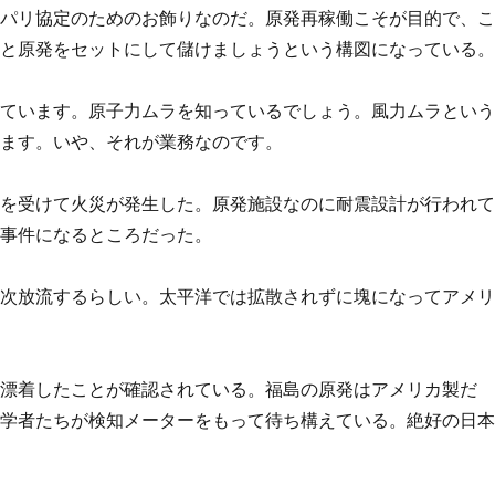
はパリ協定のためのお飾りなのだ。原発再稼働こそが目的で、
？と原発をセットにして儲けましょうという構図になっている
えています。原子力ムラを知っているでしょう。風力ムラとい
います。いや、それが業務なのです。
震を受けて火災が発生した。原発施設なのに耐震設計が行われ
大事件になるところだった。
順次放流するらしい。太平洋では拡散されずに塊になってアメ
、漂着したことが確認されている。福島の原発はアメリカ製だ
科学者たちが検知メーターをもって待ち構えている。絶好の日