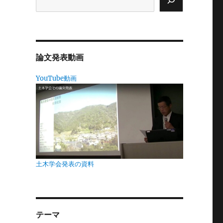
こ
。
う
論文発表動画
YouTube動画
て
リ
土木学会発表の資料
本
テーマ