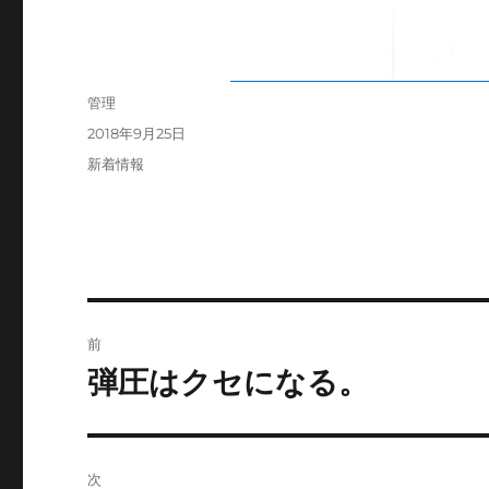
投
管理
稿
投
2018年9月25日
者
稿
カ
新着情報
日:
テ
ゴ
リ
ー
投
前
稿
弾圧はクセになる。
前
の
ナ
投
ビ
稿:
次