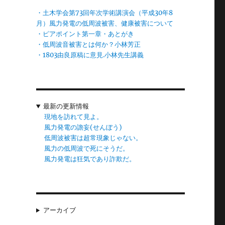
・土木学会第73回年次学術講演会（平成30年8
月）風力発電の低周波被害、健康被害について
・ピアポイント第一章・あとがき
・低周波音被害とは何か？小林芳正
な
・1803由良原稿に意見.小林先生講義
最新の更新情報
現地を訪れて見よ。
風力発電の譫妄(せんぼう)
低周波被害は超常現象じゃない。
風力の低周波で死にそうだ。
風力発電は狂気であり詐欺だ。
アーカイブ