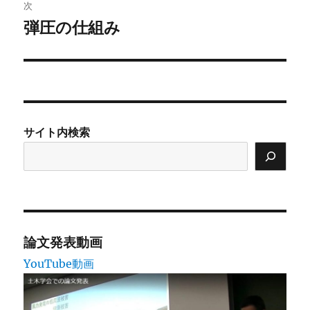
ゲ
次
弾圧の仕組み
次
ー
の
シ
投
稿:
ョ
ン
サイト内検索
論文発表動画
YouTube動画