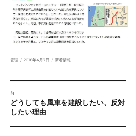
投
投
カ
管理
2018年4月7日
新着情報
稿
稿
テ
者
日:
ゴ
リ
ー
投
前
稿
どうしても風車を建設したい、反対
前
の
したい理由
ナ
投
ビ
稿: