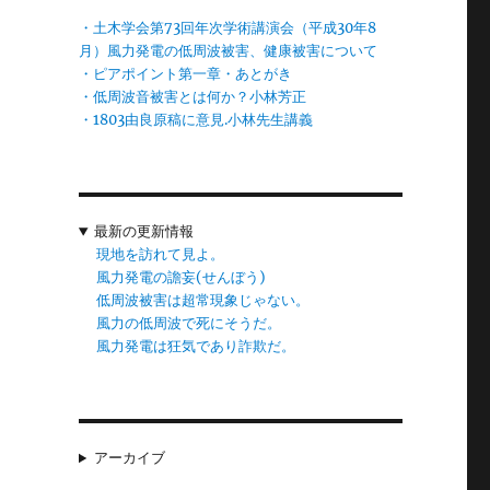
だ
・土木学会第73回年次学術講演会（平成30年8
に
月）風力発電の低周波被害、健康被害について
・ピアポイント第一章・あとがき
・低周波音被害とは何か？小林芳正
・1803由良原稿に意見.小林先生講義
。
人
っ
最新の更新情報
現地を訪れて見よ。
風力発電の譫妄(せんぼう)
さ
低周波被害は超常現象じゃない。
ギ
風力の低周波で死にそうだ。
風力発電は狂気であり詐欺だ。
、
アーカイブ