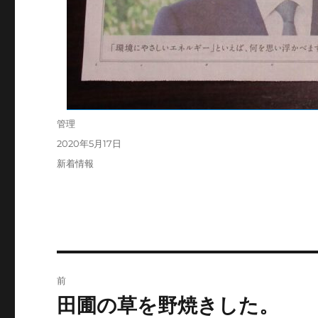
投
管理
稿
投
2020年5月17日
者
稿
カ
新着情報
日:
テ
ゴ
リ
ー
投
前
稿
田圃の草を野焼きした。
前