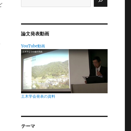
ど
く
論文発表動画
プ
YouTube動画
、
も
被
土木学会発表の資料
や
テーマ
も