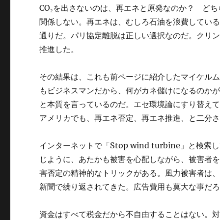
CO₂を出さないのは、再エネと原発なのか？ どち
関係しない。再エネは、むしろ石油を浪費してい
通りだ。パリ協定離脱は正しい選択なのだ。クリン
推進した。
その結果は、これも前ページに紹介したマイケル
もビジネスマンだから、何がカネ儲けになるのか
と本質を言っているのだ。エセ環境論にすり替え
アメリカでも、再エネ否定、再エネ推進、と二分
インターネットで「Stop wind turbine
じように、あたかも被害を心配しながら、被害者
害否定の精神的なトリックがある。風力被害者は
新聞で繰り返されてきた。広告費用も莫大な事だ
資金はすべて税金だから不自由することはない。