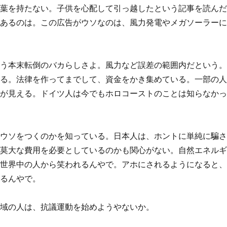
言葉を持たない。子供を心配して引っ越したという記事を読ん
があるのは。この広告がウソなのは、風力発電やメガソーラー
いう本末転倒のバカらしさよ。風力など誤差の範囲内だという
いる。法律を作ってまでして、資金をかき集めている。一部の
局が見える。ドイツ人は今でもホロコーストのことは知らなか
たウソをつくのかを知っている。日本人は、ホントに単純に騙
な莫大な費用を必要としているのかも関心がない。自然エネル
。世界中の人から笑われるんやで。アホにされるようになると
なるんやで。
地域の人は、抗議運動を始めようやないか。