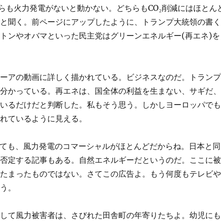
らも火力発電がないと動かない。どちらもCO₂削減にはほとん
ると聞く。前ページにアップしたように、トランプ大統領の書
トンやオバマといった民主党はグリーンエネルギー(再エネ)を
ムーアの動画に詳しく描かれている。ビジネスなのだ。トラン
が分かっている。再エネは、国全体の利益を生まない、サギだ
ているだけだと判断した。私もそう思う。しかしヨーロッパで
されているように見える。
」と検索しても、風力発電のコマーシャルがほとんどだからね。日本と同
を否定する記事もある。自然エネルギーだというのだ。ここに
、たまったものではない。さてこの広告よ。もう何度もテレビ
ろう。
対して風力被害者は、さびれた田舎町の年寄りたちよ。幼児に