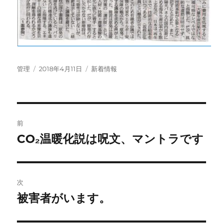
投
投
カ
管理
2018年4月11日
新着情報
稿
稿
テ
者
日:
ゴ
リ
ー
投
前
稿
CO₂温暖化説は呪文、マントラです
前
の
ナ
投
ビ
稿:
次
ゲ
被害者がいます。
次
の
ー