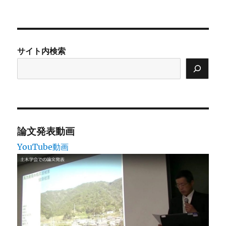
投
シ
稿:
ョ
サイト内検索
ン
論文発表動画
YouTube動画