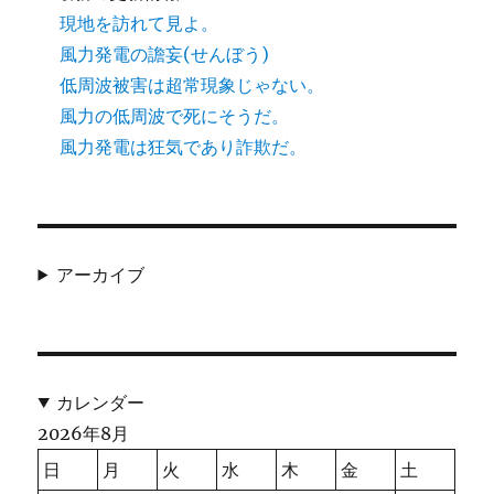
現地を訪れて見よ。
風力発電の譫妄(せんぼう)
低周波被害は超常現象じゃない。
風力の低周波で死にそうだ。
風力発電は狂気であり詐欺だ。
アーカイブ
カレンダー
2026年8月
日
月
火
水
木
金
土