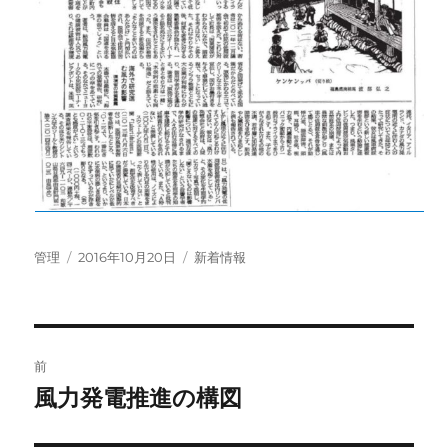
投
投
カ
管理
2016年10月20日
新着情報
稿
稿
テ
者
日:
ゴ
リ
ー
投
前
稿
風力発電推進の構図
前
の
ナ