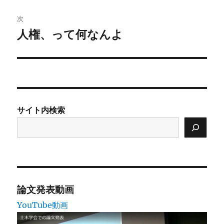
投
ビ
稿:
次
ゲ
人権、って何なんよ
次
の
ー
投
シ
稿:
ョ
サイト内検索
ン
論文発表動画
YouTube動画