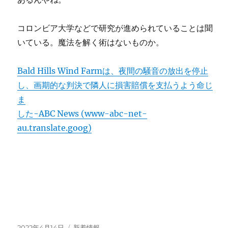
コロンビア大学などで研究が進められていることは聞
いている。魔法を解く術はないものか。
Bald Hills Wind Farmは、夜間の騒音の放出を停止
し、画期的な判決で隣人に損害賠償を支払うよう命じ
ま
した-ABC News (www-abc-net-
au.translate.goog)
投
カ
2022年4月14日
新着情報