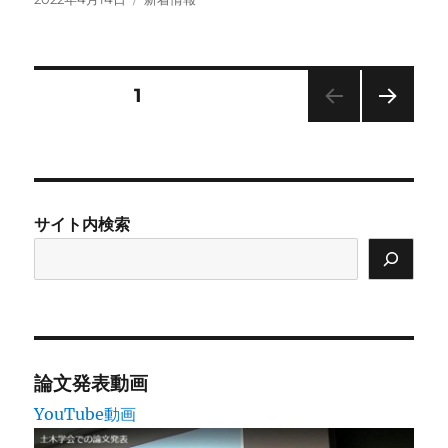
稿
テ
日:
ゴ
リ
ー
投
固定ページ
1
次の
稿
ペー
ジ
の
サイト内検索
ペ
ー
ジ
送
論文発表動画
YouTube動画
り