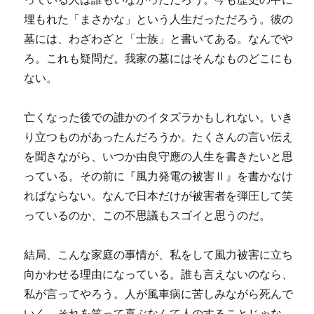
埋もれた「まさかな」という人生だっただろう。彼の
墓には、わざわざと「士族」と書いてある。なんでや
ろ。これも疑問だ。我家の墓にはそんなものどこにも
ない。
亡くなった後での誰かのイタズラかもしれない。いき
り立つものがあったんだろうか。たくさんの言い伝え
を聞きながら、いつか由良守應の人生を書きたいと思
っている。その前に『風力発電の被害Ⅱ』を書かなけ
ればならない。なんで日本だけが被害者を弾圧して笑
っているのか、この不思議もスゴイと思うのだ。
結局、こんな家庭の事情が、私をして風力被害に立ち
向かわせる理由になっている。誰も言えないのなら、
私が言ってやろう。人が風車病に苦しみながら死んで
いく。それを笑って喜ぶなんて人のすることじゃな