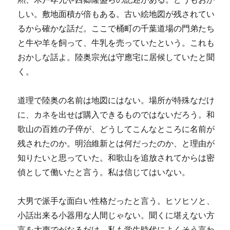
しい。敷地面積が倍もある。古い絵地図が残されてい
るから確かな話だ。ここで桶町の千葉道場の門弟たち
と牛や羊を飼って、牛乳を売っていたという。これも
おかしな話よ。陸奥宗光は守應宅に居候していたと聞
く。
道理で陸奥の名前は地図にはない。場所が特殊なだけ
に、カネを出せば購入できるものではないだろう。和
歌山の百姓の子倅が、どうしてこんなところに名前が
残されたのか。明治維新とは何だったのか、と理由が
知りたいと思っていた。和歌山を追放されてからは密
偵として働いたと言う。私は信じてはいない。
大男で派手な面白い性格だったと言う。ヒソヒソと、
小話出来る小器用な人間じゃない。聞くに堪えない方
言を大声でがなるだけ、私も学生時代によくそう言わ