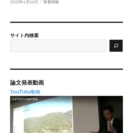
投
カ
2022年4月24日
新着情報
稿
テ
日:
ゴ
リ
ー
サイト内検索
論文発表動画
YouTube動画