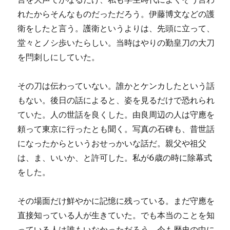
れたからそんなものだっただろう。伊藤博文などの護
衛をしたと言う。護衛というよりは、先頭に立って、
堂々とノシ歩いたらしい。当時はやりの勤皇刀の大刀
を閂刺しにしていた。
その刀は伝わっていない。誰かとケンカしたという話
もない。後日の話によると、姿を見るだけで恐れられ
ていた。人の世話を良くした。由良周辺の人は守應を
頼って東京に行ったとも聞く。写真の石碑も、昔世話
になったからというおせっかいな話だ。親父や祖父
は、ま、いいか、と許可した。私が6歳の時に除幕式
をした。
その場面だけ鮮やかに記憶に残っている。まだ守應を
直接知っている人が生きていた。でも本当のことを知
っている人は誰もいなかっただろう。今も歴史の中に