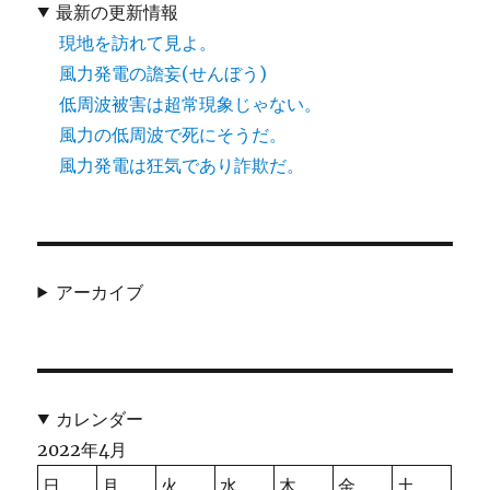
最新の更新情報
現地を訪れて見よ。
風力発電の譫妄(せんぼう)
低周波被害は超常現象じゃない。
風力の低周波で死にそうだ。
風力発電は狂気であり詐欺だ。
アーカイブ
カレンダー
2022年4月
日
月
火
水
木
金
土