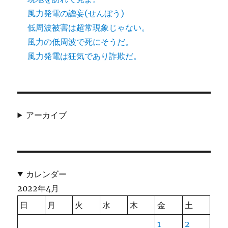
風力発電の譫妄(せんぼう)
低周波被害は超常現象じゃない。
風力の低周波で死にそうだ。
風力発電は狂気であり詐欺だ。
アーカイブ
カレンダー
2022年4月
日
月
火
水
木
金
土
1
2