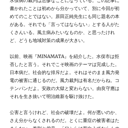
水俣病の裁判は悲惨なことになっている。この記事に
書かれたことは初めから分かっていて、別に今回が初
めてのことではない。原田正純先生にも同じ題名の本
がある。それでも「言ってはならない」とする人がた
くさんいる。風土病みたいなものか、と思ったけれ
ど、どうも地域対策の成果が大きい。
以前、映画『MINAMATA』を紹介した。水俣市は拒
否したと言う。それでこそ映画のテーマは完成した。
日本病だ。社会的な排斥だよ。それはそのまま風力発
電の被害に通じるのだ。風力裁判は有名だからね。コ
テンパンだよ。安政の大獄と変わらない。由良守應は
それを生き抜いて明治維新を駆け抜けた。
公害と言うけれど、社会の破壊だよ。何が悪いのか、
さえ分からなくされるのだ。とくに重症の被害者はた