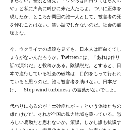
まらない。差別と偏見。「ワシらは面白うてならんの
や」と私に声高に叫びに来た人たちよ。ついに正体を
現したか。ところが周囲の誰一人として、被害者の死
を悼むことはない。笑い話でしかないのだ。社会の崩
壊よな。
今、ウクライナの虐殺を見ても、日本人は面白くてし
ょうがないんだろうか。Twitterには、「あれは作り
話の演出だ」と投稿がある。陰謀説だ。とすると、日
本で進行している社会の破壊は、目的をもって行われ
ていると思うのだ。誰も被害者を助けない。日本だ
け、「Stop wind turbines」の言葉がないでしょ。
代わりにあるのが「土砂崩れが～」という偽物たちの
雄たけびだ。それが全国の風力地域を覆っている。恐
ろしい扇動だと思わないか。策謀。しかし誰も抗議す