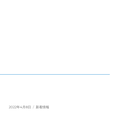
投
カ
2022年4月8日
新着情報
稿
テ