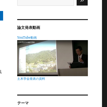
論文発表動画
嫌
YouTube動画
見
か
風
も
土木学会発表の資料
し
テーマ