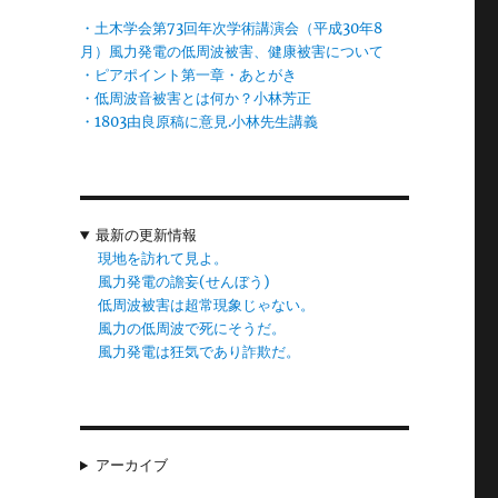
い
・土木学会第73回年次学術講演会（平成30年8
月）風力発電の低周波被害、健康被害について
・ピアポイント第一章・あとがき
・低周波音被害とは何か？小林芳正
・1803由良原稿に意見.小林先生講義
最新の更新情報
現地を訪れて見よ。
風力発電の譫妄(せんぼう)
低周波被害は超常現象じゃない。
風力の低周波で死にそうだ。
風力発電は狂気であり詐欺だ。
アーカイブ