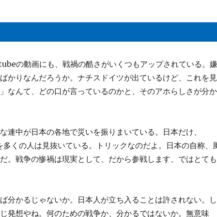
tubeの動画にも、戦禍の酷さがいくつもアップされている。
中ばかりなんだろうか。ナチスドイツが出ているけど、これを
る」なんて、どの口が言っているのかと、そのアホらしさが分
んな連中が日本の各地で災いを振りまいている。日本だけ、
。その理由を多くの人は見抜いている。トリックなのだよ。日本の自称、
勢だ。戦争の惨禍は現実として、だから参戦します、ではとて
れば分かるじゃないか。日本人が立ち入ることは許されない。
同じ発想やね。何のための戦争か、分かるではないか。無意味