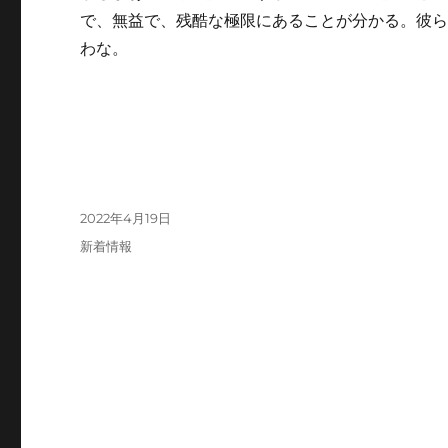
で、無益で、残酷な極限にあることが分かる。彼
わな。
投
2022年4月19日
稿
カ
新着情報
日:
テ
ゴ
リ
ー