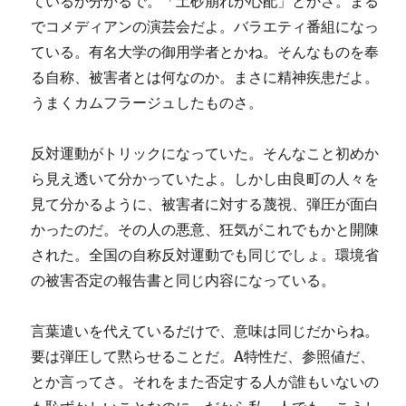
ているか分かるで。「土砂崩れが心配」とかさ。まる
でコメディアンの演芸会だよ。バラエティ番組になっ
ている。有名大学の御用学者とかね。そんなものを奉
る自称、被害者とは何なのか。まさに精神疾患だよ。
うまくカムフラージュしたものさ。
反対運動がトリックになっていた。そんなこと初めか
ら見え透いて分かっていたよ。しかし由良町の人々を
見て分かるように、被害者に対する蔑視、弾圧が面白
かったのだ。その人の悪意、狂気がこれでもかと開陳
された。全国の自称反対運動でも同じでしょ。環境省
の被害否定の報告書と同じ内容になっている。
言葉遣いを代えているだけで、意味は同じだからね。
要は弾圧して黙らせることだ。A特性だ、参照値だ、
とか言ってさ。それをまた否定する人が誰もいないの