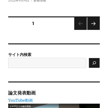
投
カ
2022年4月4日
新着情報
稿
テ
日:
ゴ
リ
ー
投
固定ページ
1
次の
稿
ペー
ジ
の
サイト内検索
ペ
ー
ジ
送
論文発表動画
YouTube動画
り