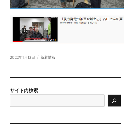
投
カ
2022年1月13日
新着情報
稿
テ
日:
ゴ
リ
ー
サイト内検索