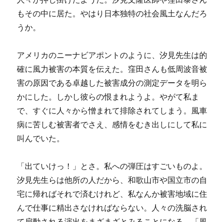
もその中に居た。やはり日本独特の社会風土なんだろ
うか。
アメリカのニーナビアポントのように、汐見先生は的
確に風力被害の本質を伝えた。窪田さんも低周波音被
害の原因である卓越した被害成分の測定データを明ら
かにした。しかし彼らの恨まれようよ。やがて私ま
で、すぐに人々から憎まれて排除されてしまう。風車
病に苦しむ被害者でさえ、感情をむき出しにして私に
叫んでいた。
「出ていけっ！」とさ。私への弾圧はすごいものよ。
汐見先生らは他所の人だから、和歌山市や国立市の自
宅に帰ればそれで済むけれど、私なんか被害地域に住
んで仕事に精出さなければならない。人々の洗脳され
て扇動される演出をまざまざとみることになる。「風