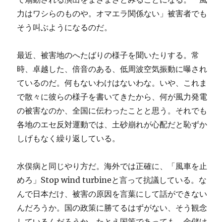
力はワシらのものや。オマエラ関係ない」被害者でも
そう叫ぶようになるのだ。
最近、被害地のへたばりの様子を聞いたりする。常
時、卓越した、倍音のある、低周波空気振動に曝され
ているのだ。何もないわけはないわな。いや、これま
で散々に彼らの様子を書いてきたから、何が風力発電
の被害なのか、全国に伝わったことと思う。それでも
各地のエセ反対運動では、土砂崩れが心配だと恥ずか
しげもなく繰り返している。
水俣病と同じやり方だ。海外では正確に、「風車を止
めろ」Stop wind turbineと言って抗議している。な
んで日本だけ、被害の原因を言葉にして話ができない
んだろうか。国の政策に勝てるはずがない、そう観念
しているんだろうか。たとえ国策であっても、金儲け