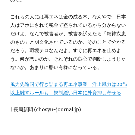
これらの人には再エネは金の成る木、なんやで。日本
人はアホにされて税金で盗られているから分からない
だけよ。なんで被害者が、被害を訴えたら「精神疾患
のもの」と明文化されているのか、そのことで分かる
だろう。環境テロなんだよ。すぐに再エネを止めよ
う。何が悪いのか、それぞれの良心で判断しようじゃ
ないか。あまりに酷い有様になっている。
風力先進国で行き詰まる再エネ事業 洋上風力は20㌔
以上離すルールも 規制緩い日本に外資押し寄せる
| 長周新聞 (chosyu-journal.jp)