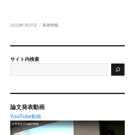
投
カ
2022年1月27日
新着情報
稿
テ
日:
ゴ
リ
ー
サイト内検索
論文発表動画
YouTube動画