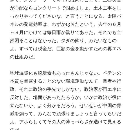
が心配ならコンクリートで固めましょ、土木工事をし
っかりやってくださいな、と言うことになる。太陽パ
ネルの発電効率は、わずか13％だという。去年の６月
～８月にかけては毎日雨か曇りであった。それでも全
然困ることはなかった。タダの飾り、みたいなもの
よ。すべては税金だ。巨額の金を動かすための再エネ
の仕組みだ。
地球温暖化も脱炭素もあったもんじゃない。ペテンの
本質を暴露することのない環境運動なんて、業者や行
政、それに政治の手先でしかない。政治家が再エネに
反対した、場面があっただろうか。いかに政治が役に
立たないか、よく分かるだろう。せいぜいが中国の脅
威を煽って、みんなで頑張りましょうと言うくらいだ
よ。アホらしくてその人の薄っぺらさが透けて見える
のだ。