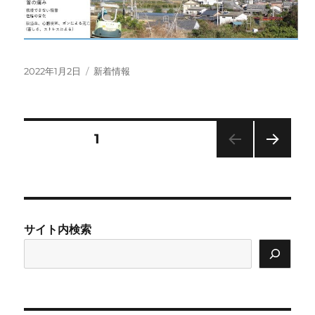
投
カ
2022年1月2日
新着情報
稿
テ
日:
ゴ
リ
ー
投
固定ページ
1
次の
稿
ペー
ジ
の
サイト内検索
ペ
ー
ジ