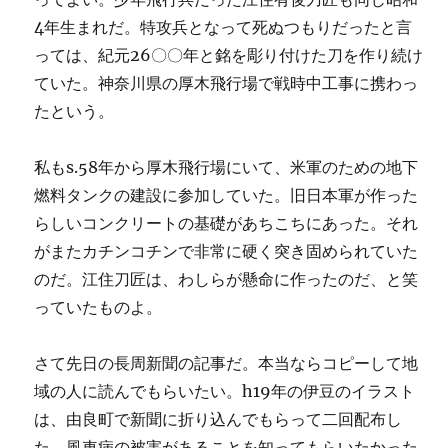
4年生まれだ。特攻兵となって死ぬつもりだったと言
っては、紀元26〇〇年と銘を彫り付けた刀を作り続け
ていた。神奈川県の厚木飛行場で戦時中工事に携わっ
たという。
私もs.58年から厚木飛行場にいて、米軍のための地下
燃料タンクの建設に参加していた。旧日本軍が作った
らしいコンクリートの基礎があちこちにあった。それ
がまたカチンコチンで非常に硬く突き固められていた
のだ。江住刀匠は、わしらが懸命に作ったのだ、と笑
っていたものよ。
さて先日の長周新聞の記事だ。本当ならコピーして地
域の人に読んでもらいたい。h19年の伊豆のイラスト
は、由良町で新聞に折り込んでもらって二回配布し
た。風車病の被害があることを知ってもらいたかった