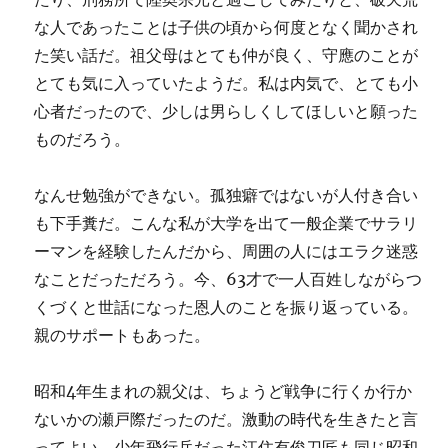
な人であったことは子供の頃から何度となく聞かされ
た笑い話だ。祖父母はとても仲が良く、守應のことが
とても気に入っていたようだ。私は内気で、とても小
心者だったので、少しは男らしくしてほしいと願った
ものだろう。
なんせ勉強ができない。孤独癖ではないが人付き合い
も下手糞だ。こんな私が大学を出て一般企業でサラリ
ーマンを経験したんだから、周囲の人にはエラク迷惑
なことだっただろう。今、63才で一人百姓しながらつ
くづくと世話になった恩人のことを振り返っている。
親のサポートもあった。
昭和4年生まれの親父は、ちょうど戦争に行くか行か
ないかの瀬戸際だったのだ。激動の時代を生きたと言
ってよい。少年飛行兵だった江住有俊刀匠も同じ昭和