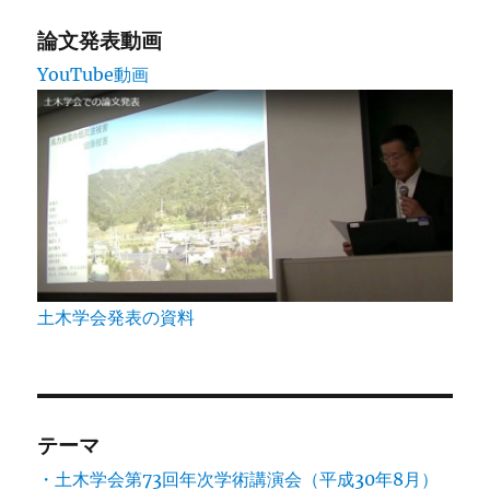
送
論文発表動画
YouTube動画
り
土木学会発表の資料
テーマ
・土木学会第73回年次学術講演会（平成30年8月）