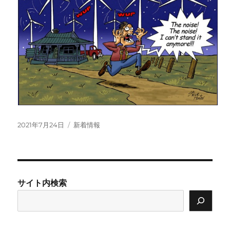
投
カ
2021年7月24日
新着情報
稿
テ
日:
ゴ
リ
ー
サイト内検索