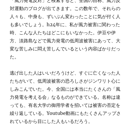
「風力発電反対」と検索すると、全国の自称、風力反
対運動のブログが出てきます。この数年で、それらの
人々も、中身も、ずいぶん変わったことに気が付く人
も多いでしょう。h24年に、私が風力被害に関わった
時、こんな人たちはどこにもいなかった。伊豆や伊
方、淡路島などで風力発電の低周波被害にあって、大
変な苦しみに悶え苦しんでいるという内容ばかりだっ
た。
逃げ出した人はいいだろうけど、すぐに亡くなった人
たちがいて、低周波被害の恐ろしさがジンワリト心に
しみこんでいた。今、全国には本当にたくさんの「風
力発電を考える会」なるものができている。名称は違
っても、有名大学の御用学者を招いては被害の否定を
繰り返している。Youtube動画にもたくさんアップさ
れているから目にした人もいるだろう。