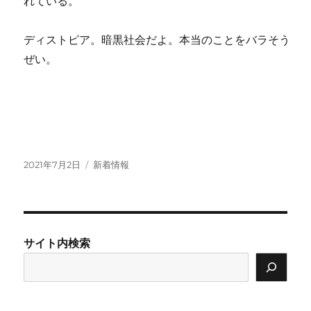
れている。
ディストピア。暗黒社会だよ。本当のことをバラそう
ぜい。
投
カ
2021年7月2日
新着情報
稿
テ
日:
ゴ
リ
ー
サイト内検索