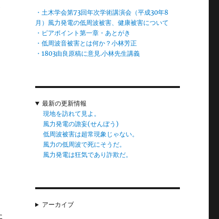
が
・土木学会第73回年次学術講演会（平成30年8
題
月）風力発電の低周波被害、健康被害について
・ピアポイント第一章・あとがき
ュ
・低周波音被害とは何か？小林芳正
・1803由良原稿に意見.小林先生講義
ん
ん
最新の更新情報
事
現地を訪れて見よ。
風力発電の譫妄(せんぼう)
低周波被害は超常現象じゃない。
風力の低周波で死にそうだ。
々
風力発電は狂気であり詐欺だ。
者
の
アーカイブ
た