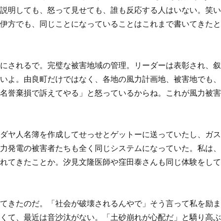
て説明しても、怒って見せても、誰も反応する人はいない。笑
や伊方でも、同じことになっていることはこれまで書いてきた
のにされるで。完璧な被害地域の管理。リーダーは表彰され、
違いよ。由良町だけではなく、各地の風力計画地、被害地でも
「名誉棄損で訴えてやる」と怒っているからね。これが風力被
ユダヤ人名簿を作成してせっせとゲットーに送っていたし、ガ
風力発電の被害者たちも全く同じシステムになっていた。私は
されてきたことか。汐見文隆医師や窪田泰さんも同じ体験をし
ってきたのだ。「社会が破壊されるんやで」そう言って私を励
しくて、最近は音沙汰がない。「土砂崩れが心配だ」と驕り高