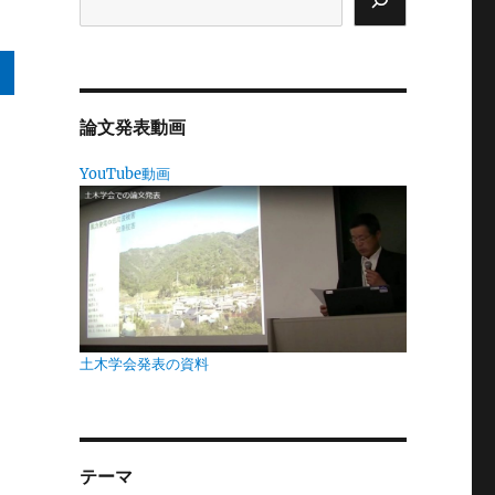
論文発表動画
て
YouTube動画
か
い
土木学会発表の資料
績
っ
テーマ