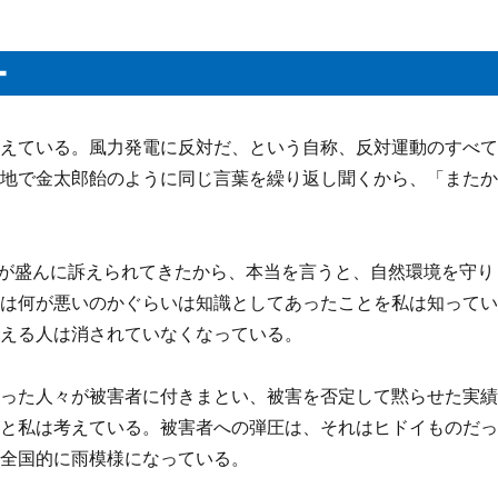
ー
訴えている。風力発電に反対だ、という自称、反対運動のすべ
各地で金太郎飴のように同じ言葉を繰り返し聞くから、「また
害が盛んに訴えられてきたから、本当を言うと、自然環境を守り
体は何が悪いのかぐらいは知識としてあったことを私は知って
訴える人は消されていなくなっている。
いった人々が被害者に付きまとい、被害を否定して黙らせた実
、と私は考えている。被害者への弾圧は、それはヒドイものだ
、全国的に雨模様になっている。