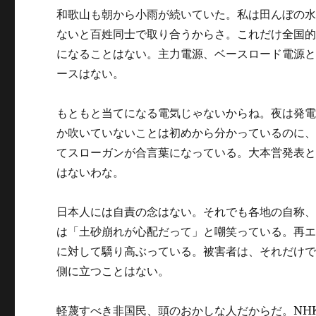
和歌山も朝から小雨が続いていた。私は田んぼの
ないと百姓同士で取り合うからさ。これだけ全国
になることはない。主力電源、ベースロード電源
ースはない。
もともと当てになる電気じゃないからね。夜は発
か吹いていないことは初めから分かっているのに
てスローガンが合言葉になっている。大本営発表
はないわな。
日本人には自責の念はない。それでも各地の自称
は「土砂崩れが心配だって」と嘲笑っている。再
に対して驕り高ぶっている。被害者は、それだけ
側に立つことはない。
軽蔑すべき非国民、頭のおかしな人だからだ。NH