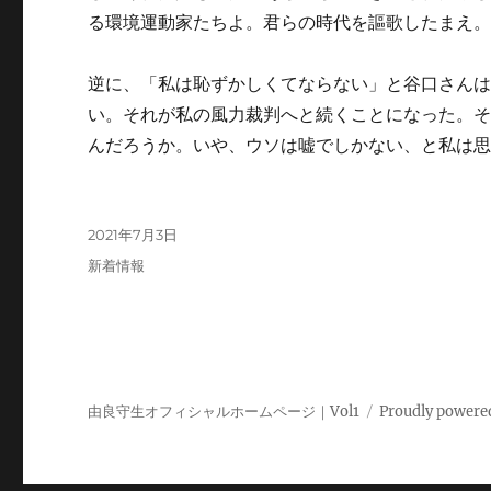
る環境運動家たちよ。君らの時代を謳歌したまえ
逆に、「私は恥ずかしくてならない」と谷口さん
い。それが私の風力裁判へと続くことになった。
んだろうか。いや、ウソは嘘でしかない、と私は
投
2021年7月3日
稿
カ
新着情報
日:
テ
ゴ
リ
ー
由良守生オフィシャルホームページ｜Vol1
Proudly powere