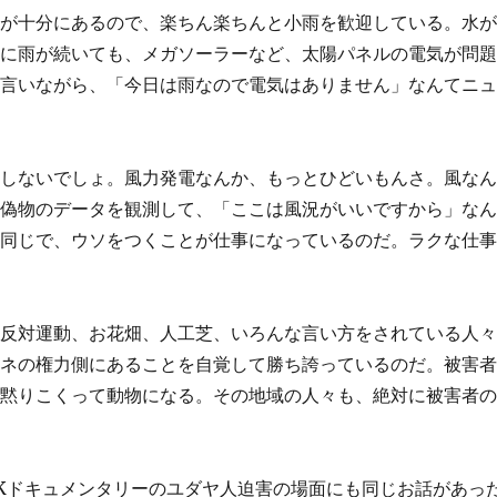
水が十分にあるので、楽ちん楽ちんと小雨を歓迎している。水
的に雨が続いても、メガソーラーなど、太陽パネルの電気が問
と言いながら、「今日は雨なので電気はありません」なんてニ
電しないでしょ。風力発電なんか、もっとひどいもんさ。風な
、偽物のデータを観測して、「ここは風況がいいですから」な
と同じで、ウソをつくことが仕事になっているのだ。ラクな仕
、反対運動、お花畑、人工芝、いろんな言い方をされている人
エネの権力側にあることを自覚して勝ち誇っているのだ。被害
で黙りこくって動物になる。その地域の人々も、絶対に被害者
Kドキュメンタリーのユダヤ人迫害の場面にも同じお話があっ