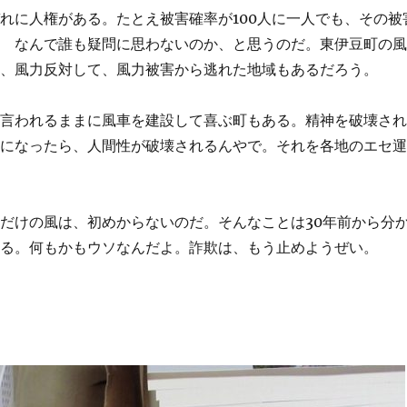
れに人権がある。たとえ被害確率が100人に一人でも、その被
？ なんで誰も疑問に思わないのか、と思うのだ。東伊豆町の
て、風力反対して、風力被害から逃れた地域もあるだろう。
に言われるままに風車を建設して喜ぶ町もある。精神を破壊さ
者になったら、人間性が破壊されるんやで。それを各地のエセ
。
だけの風は、初めからないのだ。そんなことは30年前から分
いる。何もかもウソなんだよ。詐欺は、もう止めようぜい。