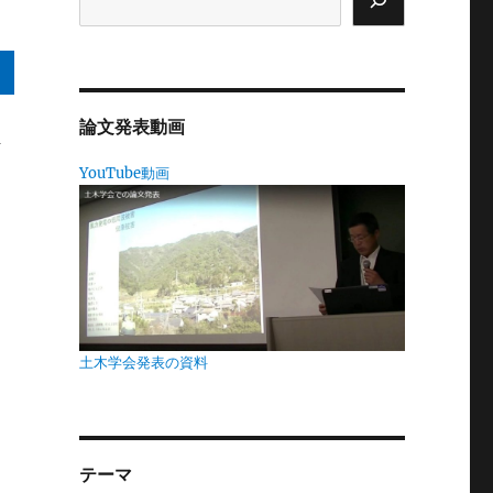
論文発表動画
伊
YouTube動画
や
さ
ん
土木学会発表の資料
の
出
高
テーマ