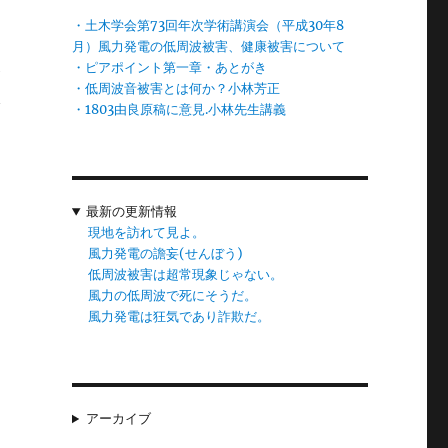
・土木学会第73回年次学術講演会（平成30年8
風
月）風力発電の低周波被害、健康被害について
・ピアポイント第一章・あとがき
が
・低周波音被害とは何か？小林芳正
で
・1803由良原稿に意見.小林先生講義
団
最新の更新情報
に
現地を訪れて見よ。
だ
風力発電の譫妄(せんぼう)
低周波被害は超常現象じゃない。
風力の低周波で死にそうだ。
風力発電は狂気であり詐欺だ。
用
課
の
アーカイブ