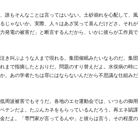
も、誰もそんなことは言ってはいない。土砂崩れを心配して、
せるじゃないか。実際、人々はあざ笑って喜んだけどさ。それ
風力発電の被害だ」と断言するんだから、いかに彼らが工作員
は泣き叫ぶような人まで現れる。集団催眠みたいなものだ。集
これまで指摘したとおりだ。問題のすり替えだよ。水俣病の時
とか。あの学者たちは罪にはならないんだから不思議な仕組み
の低周波被害でもそうだ。各地のエセ運動会では、いつもの御
。ペテンだよ。たぶんカネをもらっているんだろう。再エネ賦
税金だよ。「専門家が言ってるんや」と彼らは言う。その程度