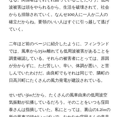
波被害は頭をやられるから、生活を破壊されて、社会
からも排除されていく。なんせ100人に一人か二人の
確立だからね。要領のいい人はすぐに引っ越して逃げ
ていく。
二年ほど前のページに紹介したように、フィンランド
では、風車から15㎞離れても低周波被害があることを
調査確認している。それらの被害者にとっては、原因
が分からずに、ただ苦しい、辛い、体調が悪い、と苦
しんでいたわけだ。由良町でもそれは同じで、隣町の
日高川町にたくさんの風力発電が建設されている。
せいぜい3㎞だから、たくさんの風車由来の低周波空
気振動が伝播しているだろう。そのことをいつも窪田
泰さんは指摘していた。私にとっては、裏山の1.2㎞の
所の風車で頭がいっぱいで、なかなか窪田さんの意見