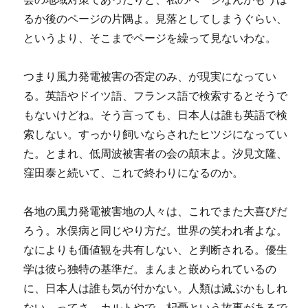
るか後のページの片隅よ。見落としてしまうぐらい、
というより、そこまでページを繰って見ないわな。
つまり風力発電被害の否定のみ、が現実になってい
る。英語やドイツ語、フランス語で検索するとそうで
もないけどね。そう言っても、日本人は誰も英語で検
索しない。すっかり飼いならされたヒツジになってい
た。とまれ、低周波被害者の会の顛末よ。汐見文隆、
窪田泰と続いて、これで終わりになるのか。
各地の風力発電被害地の人々は、これでまた大喜びだ
ろう。水俣病と同じやり方だ。世界の笑われ者よな。
なによりも価値観を共有しない、と判断される。優生
学は彼ら独特の基準だ。まんまと嵌められているの
に、日本人は誰も気が付かない。人類は滅ぶかもしれ
ない、ってさ、カルトやで。杞憂という故事があるで