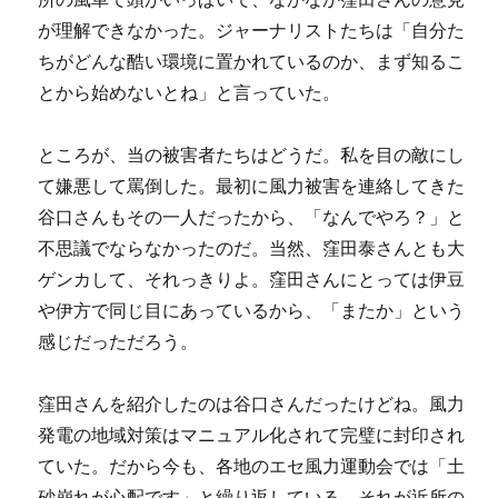
が理解できなかった。ジャーナリストたちは「自分た
ちがどんな酷い環境に置かれているのか、まず知るこ
とから始めないとね」と言っていた。
ところが、当の被害者たちはどうだ。私を目の敵にし
て嫌悪して罵倒した。最初に風力被害を連絡してきた
谷口さんもその一人だったから、「なんでやろ？」と
不思議でならなかったのだ。当然、窪田泰さんとも大
ゲンカして、それっきりよ。窪田さんにとっては伊豆
や伊方で同じ目にあっているから、「またか」という
感じだっただろう。
窪田さんを紹介したのは谷口さんだったけどね。風力
発電の地域対策はマニュアル化されて完璧に封印され
ていた。だから今も、各地のエセ風力運動会では「土
砂崩れが心配です」と繰り返している。それが近所の