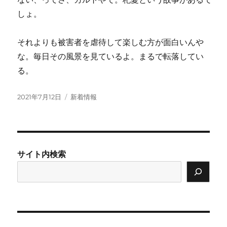
しょ。
それよりも被害者を虐待して楽しむ方が面白いんや
な。毎日その風景を見ているよ。まるで転落してい
る。
投
カ
2021年7月12日
新着情報
稿
テ
日:
ゴ
リ
ー
サイト内検索