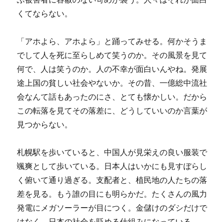
くてならない。
「アホよら、アホよら」と踊ってみせる。何かそうま
でして人を死に至らしめて笑うのか。その風景を見て
何で、人は笑うのか。人の不幸が面白いんやね。発展
途上国の貧しい社会やないか。その昔、一億総中流社
会なんて話もあったのにさ、とても懐かしい。だから
この転落を見てその落差に、どうしていいのか言葉が
見つからない。
札幌駅を歩いていると、中国人が見栄えの良い服装で
颯爽として歩いている。日本人はいかにも見すぼらし
く俯いて通り過ぎる。支配者と、植民地の人たちの落
差を見る。もう誰の目にも明らかだ。たくさんの風力
発電にメガソーラーが目につく。金儲けのダシだけで
はなく、日本の社会を貶める仕組みになっている。