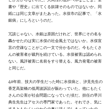
書や『歴史』に出てくる奴隷そのものではないか。同
紙には同じ文章がまたあった。水俣市の記事で、「水
銀病」にしろというのだ。
冗談じゃない。水銀は原因だけれど、世界にその名を
轟かせたのは実に水俣の社会風土ではないか。水俣宣
言の空疎なことがこの一文で分かるのだ。今もたくさ
んの被害者が裁判を続けている。水俣被害は認められ
ない。風評被害に名前をすり替える。風力発電の被害
と同じだ。
40年前、技大の学生だった時に水俣病と、汐見先生の
香芝高架橋の低周波訴訟が賑わっていた。他にもたく
さんの公害が社会問題になっていた頃だ。担任の早川
典生先生はアセスの専門家であった。それでさ、気に
するともなくいつか心の奥に沈んでしまっていたの