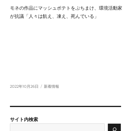
モネの作品にマッシュポテトをぶちまけ、環境活動家
が抗議「人々は飢え、凍え、死んでいる」
投
カ
2022年10月26日
新着情報
稿
テ
日:
ゴ
リ
ー
サイト内検索