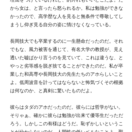
から女は、と言ったら怒られるか。私は勉強ができな
かったので、高学歴な人を見ると無条件で尊敬してし
まうし仰ぎ見る自分の姿に情けなくなっている。
長岡技大でも卒業するのに一生懸命だったのだ。それ
でもな、風力被害を通じて、有名大学の教授が、見え
透いた嘘ばかり言うのを見ていて、これは違うな、と
やっと劣等感を脱ぎ捨てることができたのだ。私が卒
業した和高専や長岡技大の先生たちのアホらしいこと
よ。低周波音を計ってはならないと怖気づくその根拠
は何なのか、と真剣に驚いたものだよ。
彼らはタダのアホだったのだ。彼らには哲学がない。
そりゃぁ、確かに彼らは勉強が出来て優等生だっただ
ろう。しかしこの有様はどうだ。恥ずかしいというこ
とが分からないのだ。人間性の低レベルなことよ。聖