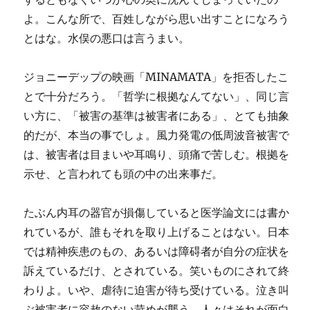
よ。こんな所で、百姓しながら思い出すことになろう
とはな。水俣の悪口は言うまい。
ジョニーデップの映画「MINAMATA」を拒否したこ
とで十分だろう。「哲学に根拠なんてない」、同じ言
い方に、「被害の基準は被害者にある」、とても抽象
的だが、本当の事でしょ。風力発電の低周波音被害で
は、被害者は目まいや耳鳴り、頭痛で苦しむ。根拠を
示せ、と言われても頭の中の出来事だ。
たぶん内耳の器官が損傷していると医学論文には書か
れているが、誰もそれを取り上げることはない。日本
では精神疾患のもの、あるいは障碍者が自分の症状を
訴えているだけ、とされている。笑いものにされて終
わりよ。いや、虐待に迫害が待ち受けている。泣き叫
ぶ被害者に容赦のない苛めが襲う。人々はそれが面白