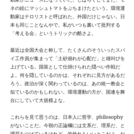
ネの絵にマッシュトマトをぶちまけたという。環境運
動家はテロリストと呼ばれた。外国だけじゃない。日
本も同じことなんやで。私がいつも書いて批判する
「考える会」というトリックの酷さよ。
最近は全国大会と称して、たくさんのそういったスパ
イ工作員が集まって「土砂崩れが心配だ」と雄叫びを
上げている。国策として仕掛けられた隠ぺい作戦だ
よ。何を隠しているのかは、それぞれに見方があるだ
ろう。政治が深く関わっているのは、あの統一教会と
似ているのかもしれない。環境運動の方が、国連を舞
台にしていて大規模よな。
これらを見て思うのは、日本人に哲学、philosophy
がないことだ。今朝の正論欄には文系だ、理系だ、と
理屈をつけているけれど、的外れもいいとこだよ。だ