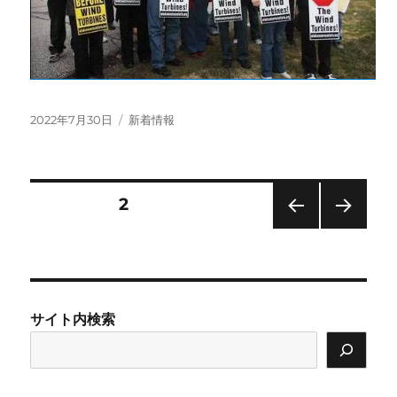
投
カ
2022年7月30日
新着情報
稿
テ
日:
ゴ
リ
ー
投
固定ページ
2
前の
次の
稿
ペー
ペー
ジ
ジ
の
サイト内検索
ペ
ー