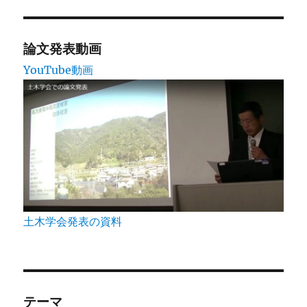
ジ
送
論文発表動画
YouTube動画
り
土木学会発表の資料
テーマ