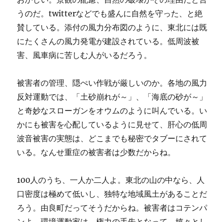
うのだ。twitterなどでも盛んに自然を守った、と絶
賛している。添付の風力分布図のように、東北には既
にたくさんの風力発電が建設されている。低周波被
害、風車病に苦しむ人がいるだろう。
被害者の管理、隠ぺい作戦が厳しいのか。各地の風力
反対運動では、「土砂崩れが～」、「海底の砂が～」
と奇妙なスローガンをオウムのように叫んでいる。い
かにも被害を心配しているように見せて、肝心の低周
波音被害の実態は、どこまでも秘密でタブーにされて
いる。なんせ重症の被害者は少数だからね。
100人のうち、一人か二人よ。東北の山の中なら、人
口密度は極めて低いし、独特な地域風土があることだ
ろう。由良町だってそうだからね。被害者はコテンパ
ンよ。環境運動家は、権力の手先となって、嬉々とし