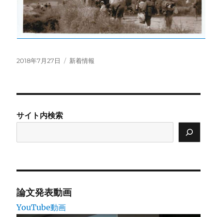
投
カ
2018年7月27日
新着情報
稿
テ
日:
ゴ
リ
ー
サイト内検索
論文発表動画
YouTube動画