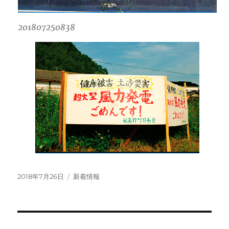
201807250838
投
カ
2018年7月26日
新着情報
稿
テ
日:
ゴ
リ
ー