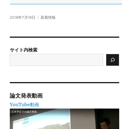
投
カ
2018年7月18日
新着情報
稿
テ
日:
ゴ
リ
ー
サイト内検索
論文発表動画
YouTube動画