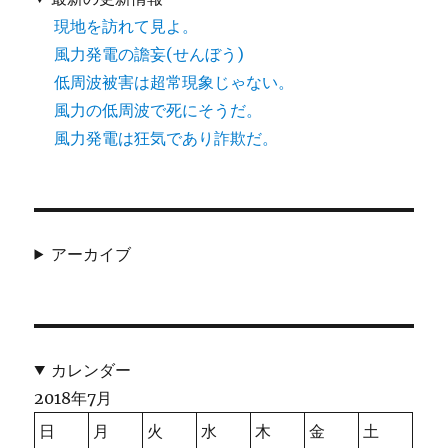
現地を訪れて見よ。
風力発電の譫妄(せんぼう)
低周波被害は超常現象じゃない。
風力の低周波で死にそうだ。
風力発電は狂気であり詐欺だ。
アーカイブ
カレンダー
2018年7月
日
月
火
水
木
金
土