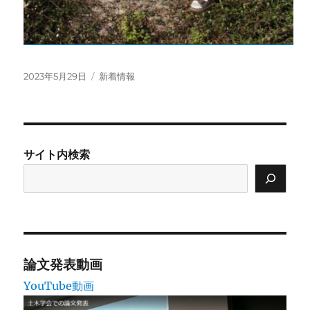
投
カ
2023年5月29日
新着情報
稿
テ
日:
ゴ
リ
ー
サイト内検索
論文発表動画
YouTube動画