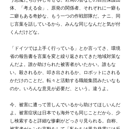
体、「考える会」、原発の関係者、それぞれに一癖も
二癖もある奇妙な、もう一つの作戦部隊だ。ナニ、同
じ言葉を話しているから、みんな同じなんだと気が付
くんだけどな。
「ドイツでは上手く行っている」とか言ってさ、環境
省の報告書を言葉を変と繰り返されてきた地域対策な
んだよ。誰か助けられた被害者がいたかい。誰もな
い。殺されるか、叩き出されるか、ロボットにされる
かだけのことだ。転々と活動する職能集団みたいなも
のか。いろんな意見が必要だ、という。違うよ。
今、被害に遭って苦しんでいるから助けてほしいんだ
よ。被害症状は日本でも海外でも同じことだから、少
し検索すると詳細な惨劇がどっさり見られる。自称、
被害者がヘンな言動をして「私たちは風力発電には反