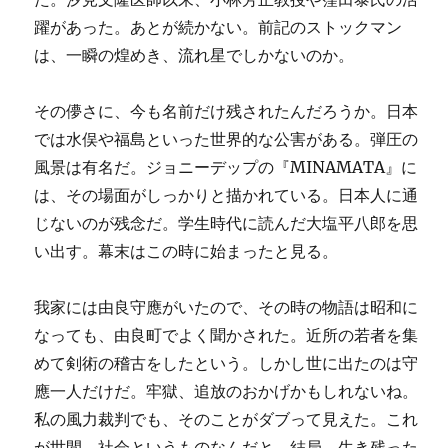
躍があった。あとが続かない。前記のストックマン
は、一瞬の煌めき、流れ星でしかないのか。
その儚さに、今も名前だけ残されたんだろうか。日本
では水俣や福島といった世界的な公害がある。弾圧の
風景は有名だ。ジョニーデップの『MINAMATA』に
は、その場面がしっかりと描かれている。日本人に通
じないのが残念だ。学生時代に読んだ大塩平八郎を思
い出す。幕末はこの時に始まったと見る。
我家には由良守應がいたので、その時の物語は昭和に
なっても、由良町でよく聞かされた。近所の若者を集
めて剣術の稽古をしたという。しかし世に出たのは守
應一人だけだ。牢獄、追放のおかげかもしれないね。
私の風力裁判でも、そのことがダブって見えた。これ
が世間、社会というものなんだと。結局、生き残った