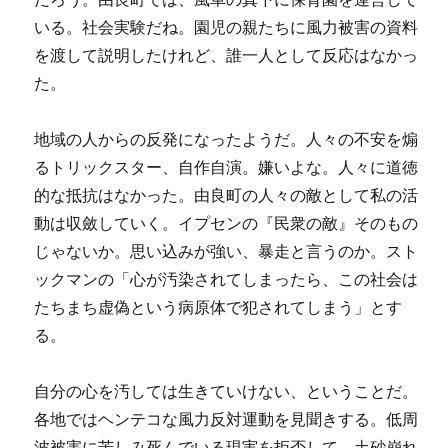
いる。社会実験だね。園児の親たちに風力被害の資料
を渡して説明したけれど、誰一人として反応はなかっ
た。
地域の人からの反発になったようだ。人々の不安を煽
るトリックスター、自作自演。嫌いよな。人々に道徳
的な抵抗はなかった。由良町の人々の敵として私の活
動は収斂していく。イプセンの『民衆の敵』そのもの
じゃないか。思い込みが強い、暴走と言うのか。スト
ックマンの「心が汚染されてしまったら、この社会は
たちまち虚偽という病原体で犯されてしまう」とす
る。
自分の心を汚しては生きていけない、ということだ。
各地ではヘンテコな風力反対運動を見聞きする。低周
波被害に苦しみ死んでいる現実を拒否して、土砂崩れ