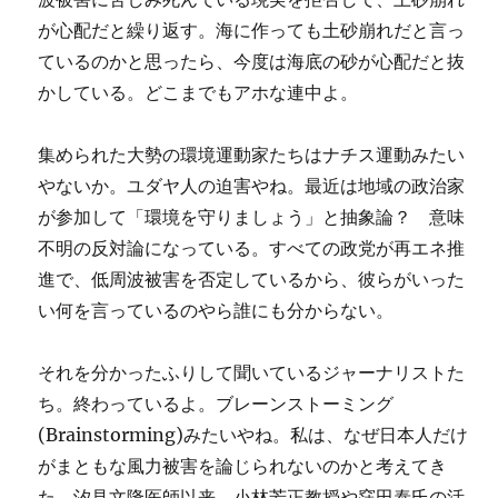
が心配だと繰り返す。海に作っても土砂崩れだと言っ
ているのかと思ったら、今度は海底の砂が心配だと抜
かしている。どこまでもアホな連中よ。
集められた大勢の環境運動家たちはナチス運動みたい
やないか。ユダヤ人の迫害やね。最近は地域の政治家
が参加して「環境を守りましょう」と抽象論？ 意味
不明の反対論になっている。すべての政党が再エネ推
進で、低周波被害を否定しているから、彼らがいった
い何を言っているのやら誰にも分からない。
それを分かったふりして聞いているジャーナリストた
ち。終わっているよ。ブレーンストーミング
(Brainstorming)みたいやね。私は、なぜ日本人だけ
がまともな風力被害を論じられないのかと考えてき
た。汐見文隆医師以来、小林芳正教授や窪田泰氏の活