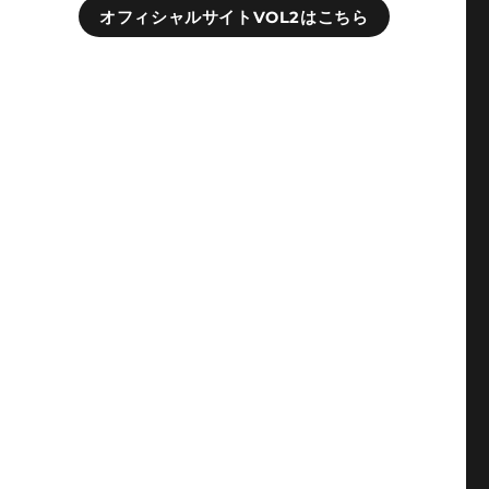
オフィシャルサイトVOL2はこちら
。
。
。
き
ン
じ
さ
鎖