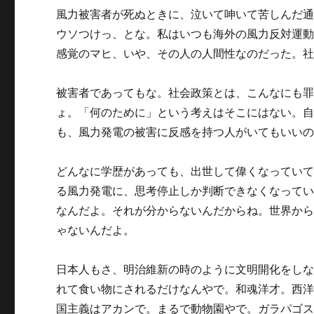
風力被害者が死ぬときに、泣いて呻いて苦しんだ
ウソつけっ、とな。私はいつも海外の風力反対運
感覚のマヒ、いや、その人の人間性なのだった。
被害者であってもな。社会政策とは、こんなにも
ょ。「何のために」という考えはそこにはない。
も、風力発電の被害に反感を持つ人がいてもいい
どんなに学歴があっても、出世して偉くなってい
る風力発電に、思考停止しか判断できなくなって
なんだよ。それが分からないんだからね。世界か
ゃないんだよ。
日本人もさ、明治維新の時のように文明開化をし
れて食い物にされるだけなんやで。和魂洋才。西
国主義はアカンで。まるで動物園やで。ガラパゴ