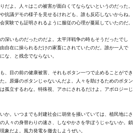
通りだよ。人々はこの被害が面白くてならないというのだった
動や抗議デモの様子を見せるけれども、誰も反応しないからね
社会実験でも証明されるように服従の心理が蔓延していたのだ
罪の深いものだったのだよ。太平洋戦争の時もそうだったでし
自由自在に操られるだけの家畜にされていたのだ。誰か一人で
のにな、と残念でならない。
ても、目の前の健康被害、それもボタン一つで止めることがで
いた。原爆のボタンじゃないんだよ。人々を助けるためのボタ
らは孤立するわな。特殊視、アホにされるだけよ。アボロジー
ないか。いつまでも封建社会に胡坐を掻いていては、植民地に
洋の人々の身替わりの速さ、しなやかさを学ぼうじゃないか。
ス現象だよ。風力発電を撤去しようぜい。