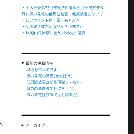
・土木学会第73回年次学術講演会（平成30年8
か
月）風力発電の低周波被害、健康被害について
・ピアポイント第一章・あとがき
ず
・低周波音被害とは何か？小林芳正
・1803由良原稿に意見.小林先生講義
て
人
最新の更新情報
に
現地を訪れて見よ。
風力発電の譫妄(せんぼう)
低周波被害は超常現象じゃない。
風力の低周波で死にそうだ。
か
風力発電は狂気であり詐欺だ。
れ
人
アーカイブ
い