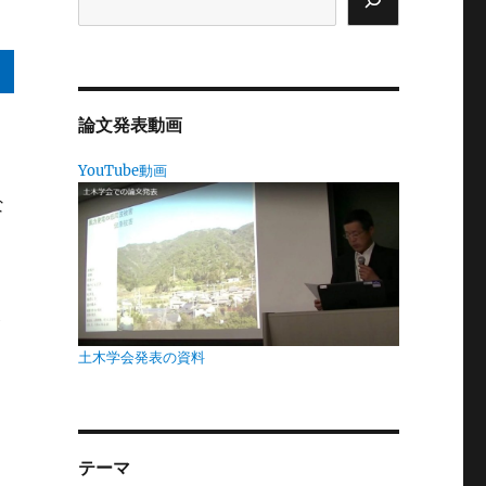
論文発表動画
い
YouTube動画
た
な
い
が
土木学会発表の資料
は
っ
テーマ