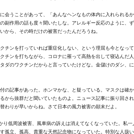
人に会うことがあって、「あんなヘンなもの体内に入れられる
ンの副作用の話も度々聞いたしな。アレルギー反応のように、
ないから、その時だけの被害だったんだろうね。
ワクチンを打っていれば重症化しない、という理屈も今となっ
ワクチンを打ちながら、コロナに罹って高熱を出して寝込んだ
、タダのワクチンだからと言っていたけどな。金儲けのダシ、
添付の記事があった。ホンマかな、と疑っている。マスクは確
いるから抜群だと聞いていたものよ。ニュース記事に振り回さ
身替わりが早いからね。さて日本の風力被害の顛末だよ。
すっかり低周波被害、風車病の訴えは消えてなくなっていた。私一
ます孤立、孤高、貴重な天然記念物になっていた。特別な人扱