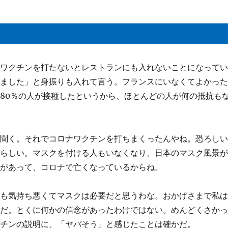
ナワクチンを打たないとレストランにも入れないことになって
しました」と身振りも入れて言う。フランスにいなくてよかっ
80％の人が接種したというから、ほとんどの人が何の抵抗も
と聞く。それでコロナワクチンを打ちまくったんやね。恐ろし
たらしい。マスクを付ける人もいなくなり、日本のマスク風景
クがあって、コロナで亡くなっているからね。
にも気持ち悪くてマスクは必要だと思うわな。おかげさまで私
いだ。とくに何かの信念があったわけではない。めんどくさか
クチンの説明に、「ヤバそう」と感じたことは確かだ。