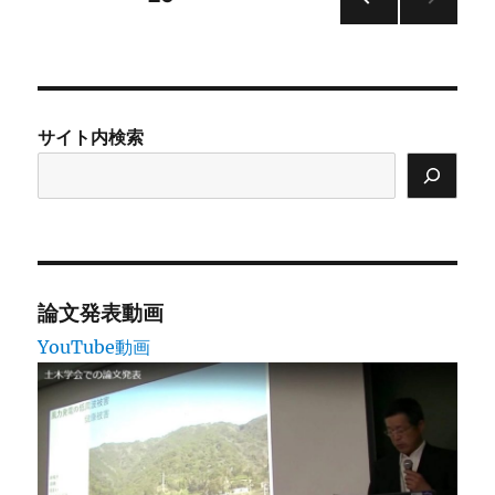
前の
稿
ペー
ジ
の
サイト内検索
ペ
ー
ジ
送
論文発表動画
YouTube動画
り