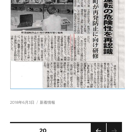
投
カ
2018年6月3日
新着情報
稿
テ
日:
ゴ
リ
ー
投
固定ページ
20