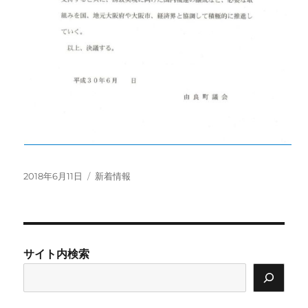
投
カ
2018年6月11日
新着情報
稿
テ
日:
ゴ
リ
ー
サイト内検索