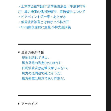
・土木学会第73回年次学術講演会（平成30年8
月）風力発電の低周波被害、健康被害について
・ピアポイント第一章・あとがき
も
・低周波音被害とは何か？小林芳正
境
・1803由良原稿に意見.小林先生講義
当
最新の更新情報
現地を訪れて見よ。
風力発電の譫妄(せんぼう)
い
低周波被害は超常現象じゃない。
風力の低周波で死にそうだ。
風力発電は狂気であり詐欺だ。
アーカイブ