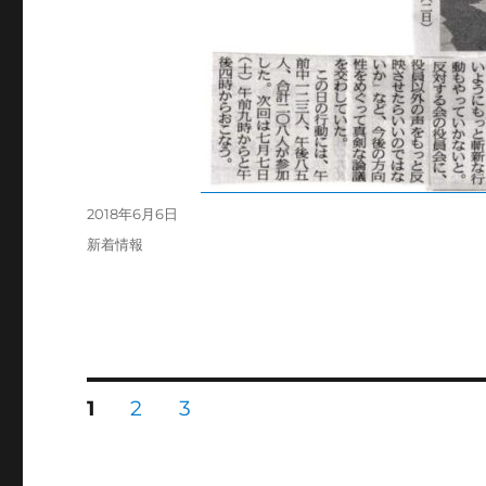
投
2018年6月6日
稿
カ
新着情報
日:
テ
ゴ
リ
ー
投
固
固
固
1
2
3
定
定
定
ペ
ペ
ペ
稿
ー
ー
ー