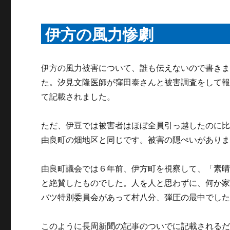
伊方の風力惨劇
伊方の風力被害について、誰も伝えないので書き
た。汐見文隆医師が窪田泰さんと被害調査をして
て記載されました。
ただ、伊豆では被害者はほぼ全員引っ越したのに
由良町の畑地区と同じです。被害の隠ぺいがあり
由良町議会では６年前、伊方町を視察して、「素
と絶賛したものでした。人を人と思わずに、何か
バツ特別委員会があって村八分、弾圧の最中でし
このように長周新聞の記事のついでに記載される