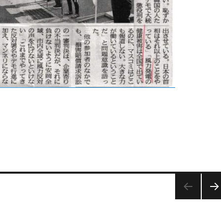
次の
ペー