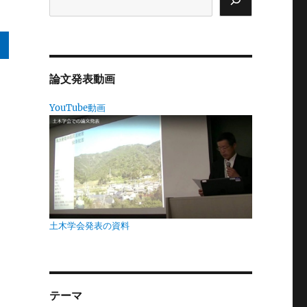
論文発表動画
し
YouTube動画
し
。
」
土木学会発表の資料
ウ
テーマ
査