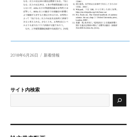
投
カ
2018年6月26日
新着情報
稿
テ
日:
ゴ
リ
ー
サイト内検索