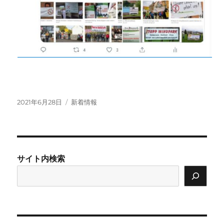
投
カ
2021年6月28日
新着情報
稿
テ
日:
ゴ
リ
ー
サイト内検索