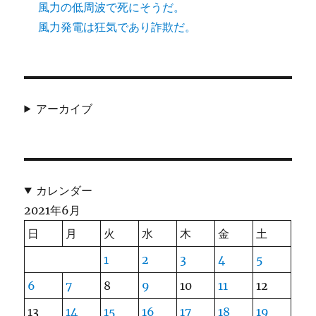
風力の低周波で死にそうだ。
風力発電は狂気であり詐欺だ。
アーカイブ
カレンダー
2021年6月
日
月
火
水
木
金
土
1
2
3
4
5
6
7
8
9
10
11
12
13
14
15
16
17
18
19