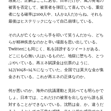
感覚だ。正解はここにある。日本だけが、風力発電の
被害を否定して、被害者を弾圧して喜んでいる。重症
者になる確率は100人中、1人か2人だからね。それも
最後はヒステリックになって自己崩壊している。
その人が亡くなったら手を叩いて笑うんだから、どち
らが精神疾患なのかと辛い場面を思い出している。
Twitterにも同じく、私を誹謗するツイートがある。
どこにも心無い人はいるものだ。地獄に堕ちろ、とつ
ぶやいている。再エネ賦課金は伝票のように、
147/1048=14％になっていた。全国では莫大な金が集
金されている。これが再エネの正体なのか。
何が悪いのか、海外の抗議運動と見比べても明らかで
しょ。日本では、これだけの被害を出しながら誰も反
対することができないでいる。沈黙は金、か。違うだ