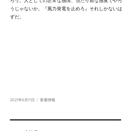
ろう。人としての正常な感情、当たり前な感覚でやろ
うじゃないか。『風力発電を止めろ』それしかないは
ずだ。
投
カ
2021年6月11日
新着情報
稿
テ
日:
ゴ
リ
ー