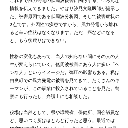
これまで風力発電の低周波被害に関係する、いろんな
情報を伝えてきました。やはり汐見文隆医師が提示し
た、被害原因である低周波分析図、そして被害症状の
2点です。外因性の疾患ですから、風力発電から離れ
ると辛い症状はなくなります。ただ、癌などになる
と、もう後戻りはできない。
性格の変化もあって、当人の知らない間にその人の人
生が変えられていく。低周波被害にあう人に多い「ヘ
ンな人」というイメージだ。弾圧の影響もある。私は
由良町での風力発電の被害を見てきて、たくさんのキ
ーマンが、この事業に投入されていることを見た。警
察にも行ったし、弁護士にも相談した。
役場は当然として、県や環境省、保健所、国会議員な
ど、思いつく所はほとんど行ったと思う。最近では