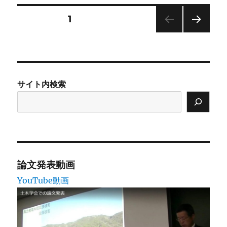
リ
ー
投
固定ページ
1
次の
稿
ペー
ジ
の
サイト内検索
ペ
ー
ジ
送
論文発表動画
YouTube動画
り