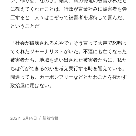
ン、作り話、なのさ。結局、風力発電の被害が私たち
に教えてくれたことは、行政が言葉巧みに被害者を弾
圧すると、人々はこぞって被害者を虐待して喜んだ、
ということだ。
「社会が破壊されるんやで」そう言って大声で怒鳴っ
てくれたジャーナリストがいた。不運にも亡くなった
被害者たち、地域を追い出された被害者たちに、私た
ちは何ができるのかを考え実行する時を迎えている。
間違っても、カーボンフリーなどとたわごとを抜かす
政治屋に用はない。
投
カ
2021年5月14日
新着情報
稿
テ
日:
ゴ