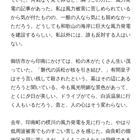
電の記事があった。私は風力被害に苦しめられている
から気が付たものの、一般の人なら気にも留めなかっ
ただろう。どうしても和歌山の海岸に巨大な風力発電
を建設するらしい。私以外には、誰も反対する人はい
ない。
御坊市から印南にかけては、松の木がたくさん生い茂
っていた。「磐代の浜松が枝を引き結び、」有間皇子
はそう言い残して殺されたという。墓はその辺にある
だろうと聞いている。今も風光明媚な景色があって、
とくに夕日が美しい。ドライブがてら、白浜温泉に行
く人もいるだろう。昔と、人の心はそう変わらない。
去年、印南町の樮川の風力発電を見に行った。やはり
低周波被害でものすごい苦しさを感じた。由良町の畑
地区と同じ苦しさだ。よくもこの人たちは我慢できる