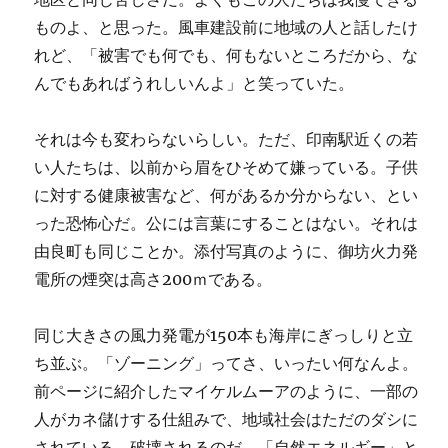
ものよ、と思った。風車建設前に地域の人と話したけ
れど、「被害でも何でも、何もないところだから、な
んでもあればうれしいんよ」と笑っていた。
それは今も変わらないらしい。ただ、印南駅近くの若
い人たちは、以前から眉をひそめて嫌っている。子供
に対する健康被害など、何があるか分からない、とい
った恐怖心だ。公には言葉にすることはない。それは
由良町も同じことか。添付写真のように、御坊火力発
電所の煙突は高さ200ｍである。
同じ大きさの風力発電が150本も海岸にぎっしりと立
ち並ぶ。「ゾーニング」ってさ、いったい何なんよ。
前ページに紹介したマイケルムーアのように、一部の
人がカネ儲けする仕組みで、地域社会はただのダシに
されている。破壊されるのだ。「自然エネルギー」と