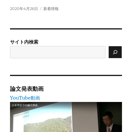
投
カ
2020年4月26日
新着情報
稿
テ
日:
ゴ
リ
ー
サイト内検索
論文発表動画
YouTube動画