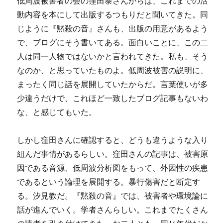
低周波被害者の会の窪田泰さんからは、これまでの活
動内容を本にして出版するつもりだと聞いてきた。同
じように『黙殺の音』さんも、出版の用意があるよう
で、ブログにそう書いてある。面白いことに、この二
人は同一人物ではないかと言われてきた。私も、そう
なのか、と思っていたものよ。低周波被害の説明に、
まったく同じ話を展開していたからだ。言葉使いが多
少違うだけで、これほど一致したブログ記事もないわ
な、と感じてもいた。
しかし窪田さんに確認すると、どうも違うような入り
組んだ事情があるらしい。窪田さんの記事は、被害原
因である音源、低周波分析図をもって、外因性の疾患
であるという論理を展開する。暴行傷害だと断定す
る。汐見教だ。『黙殺の音』では、被害者や環境論に
話が進んでいく。学者さんらしい。これまでたくさん