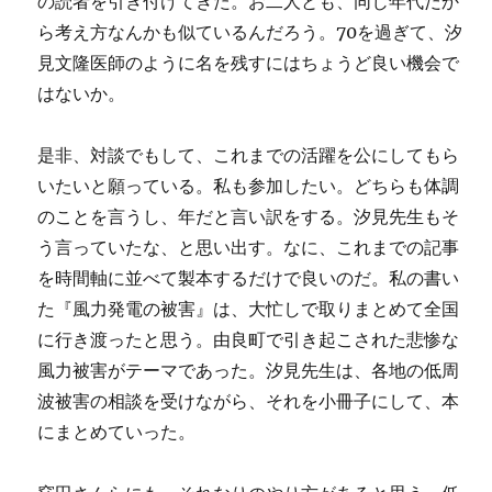
の読者を引き付けてきた。お二人とも、同じ年代だか
ら考え方なんかも似ているんだろう。70を過ぎて、汐
見文隆医師のように名を残すにはちょうど良い機会で
はないか。
是非、対談でもして、これまでの活躍を公にしてもら
いたいと願っている。私も参加したい。どちらも体調
のことを言うし、年だと言い訳をする。汐見先生もそ
う言っていたな、と思い出す。なに、これまでの記事
を時間軸に並べて製本するだけで良いのだ。私の書い
た『風力発電の被害』は、大忙しで取りまとめて全国
に行き渡ったと思う。由良町で引き起こされた悲惨な
風力被害がテーマであった。汐見先生は、各地の低周
波被害の相談を受けながら、それを小冊子にして、本
にまとめていった。