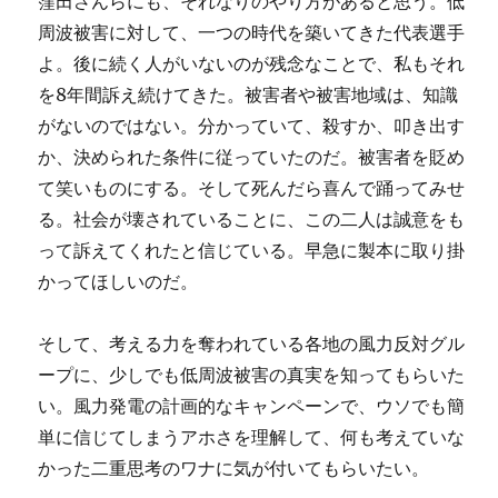
窪田さんらにも、それなりのやり方があると思う。低
周波被害に対して、一つの時代を築いてきた代表選手
よ。後に続く人がいないのが残念なことで、私もそれ
を8年間訴え続けてきた。被害者や被害地域は、知識
がないのではない。分かっていて、殺すか、叩き出す
か、決められた条件に従っていたのだ。被害者を貶め
て笑いものにする。そして死んだら喜んで踊ってみせ
る。社会が壊されていることに、この二人は誠意をも
って訴えてくれたと信じている。早急に製本に取り掛
かってほしいのだ。
そして、考える力を奪われている各地の風力反対グル
ープに、少しでも低周波被害の真実を知ってもらいた
い。風力発電の計画的なキャンペーンで、ウソでも簡
単に信じてしまうアホさを理解して、何も考えていな
かった二重思考のワナに気が付いてもらいたい。