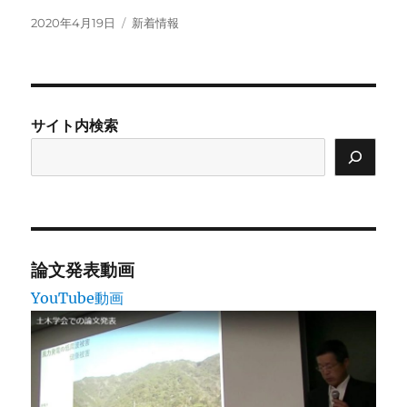
投
カ
2020年4月19日
新着情報
稿
テ
日:
ゴ
リ
ー
サイト内検索
論文発表動画
YouTube動画