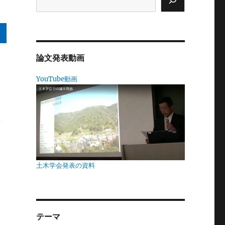
論文発表動画
、
YouTube動画
な
で
、
土木学会発表の資料
電
、
テーマ