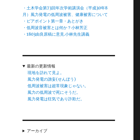
。
・土木学会第73回年次学術講演会（平成30年8
被
月）風力発電の低周波被害、健康被害について
・ピアポイント第一章・あとがき
・低周波音被害とは何か？小林芳正
・1803由良原稿に意見.小林先生講義
最新の更新情報
現地を訪れて見よ。
風力発電の譫妄(せんぼう)
低周波被害は超常現象じゃない。
風力の低周波で死にそうだ。
風力発電は狂気であり詐欺だ。
アーカイブ