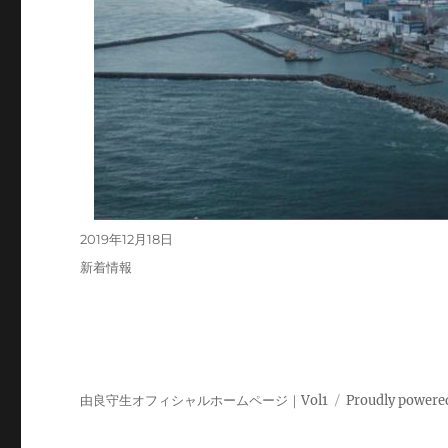
投
2019年12月18日
稿
カ
新着情報
日:
テ
ゴ
リ
ー
由良守生オフィシャルホームページ｜Vol1
Proudly powere