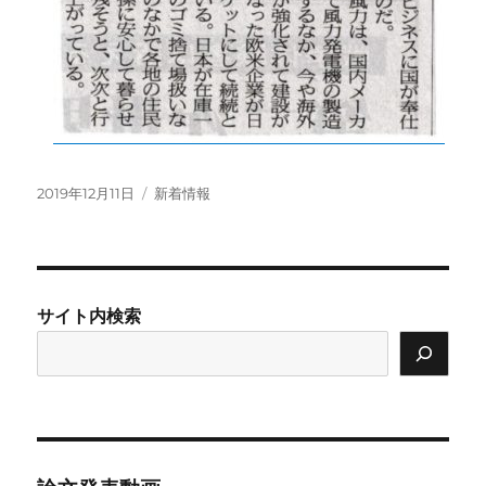
投
カ
2019年12月11日
新着情報
稿
テ
日:
ゴ
リ
ー
サイト内検索