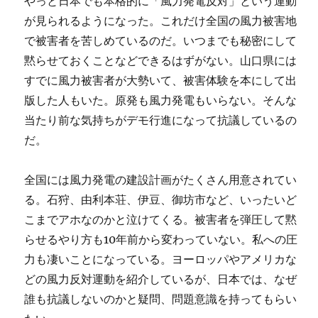
やっと日本でも本格的に「風力発電反対」という運動
が見られるようになった。これだけ全国の風力被害地
で被害者を苦しめているのだ。いつまでも秘密にして
黙らせておくことなどできるはずがない。山口県には
すでに風力被害者が大勢いて、被害体験を本にして出
版した人もいた。原発も風力発電もいらない。そんな
当たり前な気持ちがデモ行進になって抗議しているの
だ。
全国には風力発電の建設計画がたくさん用意されてい
る。石狩、由利本荘、伊豆、御坊市など、いったいど
こまでアホなのかと泣けてくる。被害者を弾圧して黙
らせるやり方も10年前から変わっていない。私への圧
力も凄いことになっている。ヨーロッパやアメリカな
どの風力反対運動を紹介しているが、日本では、なぜ
誰も抗議しないのかと疑問、問題意識を持ってもらい