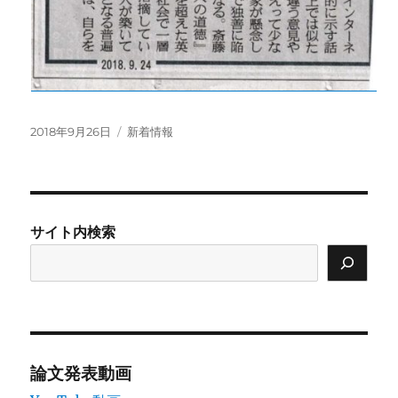
投
カ
2018年9月26日
新着情報
稿
テ
日:
ゴ
リ
ー
サイト内検索
論文発表動画