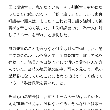
国は崩壊する。私でなくとも、そう判断する材料にな
ったことは確かだろう。「私は違う」と。しかし由良
町議会の顛末は、まったくこれと同じ話を強制して被
害者を苦しめて殺した。由良町議会では、私一人に対
して「ルールを守れ」と強制した。
風力発電のことを言うなと何度も叫んで弾圧した。懲
罰委員会のルールを変えて、全員参加で一致して私を
弾劾した。議員たちは嬉々として汚い言葉を叫んで喜
んでいた。当時の地元紙の記事、写真を見ると、私が
星野君になっていることに改めてほほえましく感じて
いる。「私は良識を貫いた」と。
先日も山名議長は「お前のホームページは見ている。
ええ加減にせえよ。関係ないやろ。そんな奴らは放っ