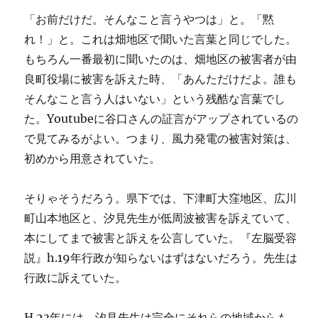
「お前だけだ。そんなこと言うやつは」と。「黙
れ！」と。これは畑地区で聞いた言葉と同じでした。
もちろん一番最初に聞いたのは、畑地区の被害者が由
良町役場に被害を訴えた時、「あんただけだよ。誰も
そんなこと言う人はいない」という残酷な言葉でし
た。Youtubeに谷口さんの証言がアップされているの
で見てみるがよい。つまり、風力発電の被害対策は、
初めから用意されていた。
そりゃそうだろう。県下では、下津町大窪地区、広川
町山本地区と、汐見先生が低周波被害を訴えていて、
本にしてまで被害と訴えを公言していた。『左脳受容
説』h.19年行政が知らないはずはないだろう。先生は
行政に訴えていた。
H.23年には、汐見先生は完全にそれらの地域からも、