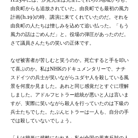
由良町からも追放されていた。由良町でも最初の風力
計画(h.19)の時、講演に来てくれていたのだ。それを
由良町の人たちは憎しみを込めて追い払った。「もう
風力の話はごめんだ」と。役場の弾圧があったのだ。
さて議員さんたちの笑いの正体です。
なぜ被害者が苦しむと笑うのか。死亡すると手を叩い
て喜ぶのか。私はNHKのドキュメンタリーで、ナチ
スドイツの兵士が笑いながらユダヤ人を殺している風
景を何度か見ました。あれと同じ感覚だとすぐに理解
しました。アドルフヒトラー総統が悪いと人は言いま
すが、実際に笑いながら殺人を行っていたのは下級の
兵士たちでした。たぶんヒトラーは一人も、自分の手
では殺していないでしょう。
「人は簡単に残酷になれる」私が全国の風車反対の人