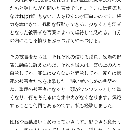
たちと話しながら聞いた言葉でした。そこには道徳も
なければ倫理もない。人を殺すのが面白いのです。権
力を嵩にきて、残酷な行動ができる。少なくとも弱者
となった被害者を言葉によって虐待して貶める。自分
の内にこもる憤りをぶっつけてやっつける。
その被害者たちは、それぞれの信じる議員、役場の部
署に懸命に訴えたのだ。それを役人は、雲の上の人と
自覚してか、罪にはならないと錯覚してか、彼らは瀕
死の被害者たちを攻撃した。弱い者いじめの典型や
ね。重症の被害者になると、頭がワンワンッとして重
くなり、何を考えるにも集中力がなくなります。気絶
することも何回もあるのです。私も経験しました。
性格や言葉遣いも変わっていきます。顔つきも変わり
ます。変な人になってしまうのです。議員たちにとっ