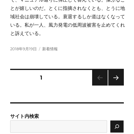
とが嬉しいのだ。とくに指摘されなくとも、とうに地
域社会は崩壊している。衰退するしか道はなくなって
いる。私が一人、風力発電の低周波被害を止めてくれ
と訴えている。
投
カ
2018年9月19日
新着情報
稿
テ
日:
ゴ
リ
ー
投
固定ページ
1
次の
稿
ペー
ジ
の
サイト内検索
ペ