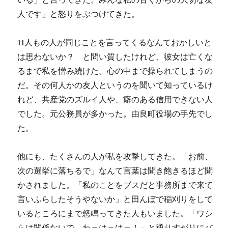
人です」と怒りをぶつけてきた。
11人もの人が同じことを言ってくるなんておかしいと
は思わないか？ と問い質したけれど、彼女は亡くな
るまで私を憎み続けた。心の中まで操られてしまうの
だ。その何人かの友人というのを聞いて知っているけ
れど、共産党のズルイ人や、癖のある信用できない人
でした。元公務員が多かった。由良町役場の手先でし
た。
他にも、たくさんの人が私を攻撃してきた。「お前、
次の選挙に落ちるで」なんて言葉は聞き飽きるほど聞
かされました。「私のことをブスだと事務所まで来て
言いふらしたそうやないか」と田んぼで稲刈りをして
いるところにまで怒鳴ってきた人もいました。「ワシ
らは関係ないで。わっはっはっ！」と通りすがりにバ