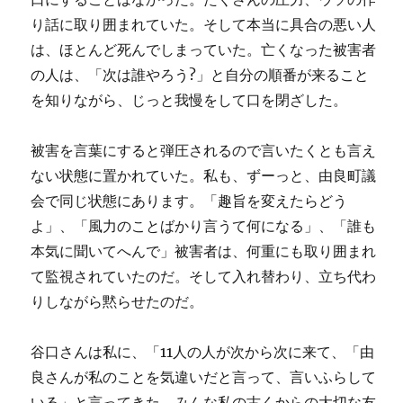
り話に取り囲まれていた。そして本当に具合の悪い人
は、ほとんど死んでしまっていた。亡くなった被害者
の人は、「次は誰やろう?」と自分の順番が来ること
を知りながら、じっと我慢をして口を閉ざした。
被害を言葉にすると弾圧されるので言いたくとも言え
ない状態に置かれていた。私も、ずーっと、由良町議
会で同じ状態にあります。「趣旨を変えたらどう
よ」、「風力のことばかり言うて何になる」、「誰も
本気に聞いてへんで」被害者は、何重にも取り囲まれ
て監視されていたのだ。そして入れ替わり、立ち代わ
りしながら黙らせたのだ。
谷口さんは私に、「11人の人が次から次に来て、「由
良さんが私のことを気違いだと言って、言いふらして
いる」と言ってきた。みんな私の古くからの大切な友