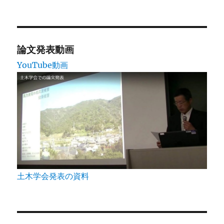
ー
ジ
送
論文発表動画
YouTube動画
り
土木学会発表の資料