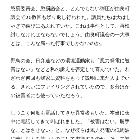
懲罰委員会、懲罰議会と、とんでもない弾圧が由良町
議会で20数回も繰り返し行われた。議員たちは大はし
ゃぎで喜びにあふれていた。これは事件として、再検
討しなければならないでしょう。由良町議会の一大事
とは、こんな腐った行事でしかないのか。
野鳥の会、日弁連などの環境運動家も「風力発電に被
害はない」などと私の訴えを否定して喜んでいた。わ
ざわざ何回も我家に資料をもって説明に来た人までい
る。きれいにファイリングされていたので、多分ほか
の被害者にも使っていただろう。
しつこく何度も電話してきた異常者もいた。本当に夜
中に電話してきて叫ばれました。「被害はない。勝手
なことはさせない」と。なぜ彼らは風力発電の低周波
に苦しむ人を笑いものにして虐待するのか。そして被