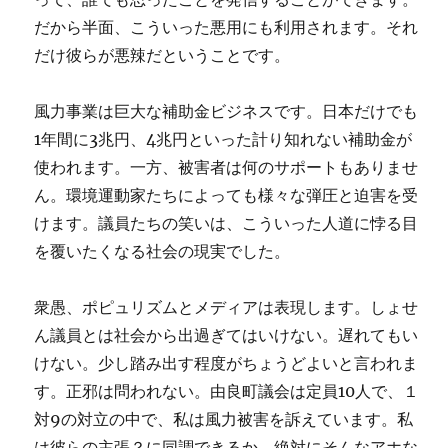
だから半面、こういった悪用にも利用されます。それ
だけ彼らが悪辣だということです。
風力事業は巨大な補助金ビジネスです。日本だけでも
1年間に3兆円、4兆円といった計り知れない補助金が
使われます。一方、被害者は何のサポートもありませ
ん。環境運動家たちによっても様々な弾圧と迫害を受
けます。議員たちの笑いは、こういった人道に悖る目
を覆いたくなる社会の現実でした。
衆愚、ポピュリズムとメディアは表現します。しょせ
ん議員とは社会から出過ぎてはいけない。遅れてもい
けない。少し踏み出す程度がちょうどよいと言われま
す。正邪は問われない。由良町議会は定員10人で、１
対9の対立の中で、私は風力被害を訴えています。私
は彼らの主張？に同調できるか。絶対にそんなアホな