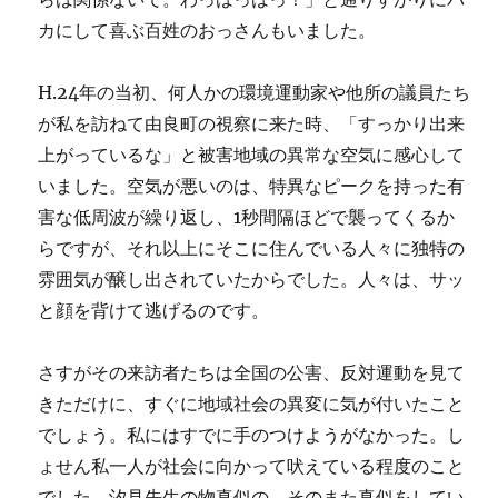
カにして喜ぶ百姓のおっさんもいました。
H.24年の当初、何人かの環境運動家や他所の議員たち
が私を訪ねて由良町の視察に来た時、「すっかり出来
上がっているな」と被害地域の異常な空気に感心して
いました。空気が悪いのは、特異なピークを持った有
害な低周波が繰り返し、1秒間隔ほどで襲ってくるか
らですが、それ以上にそこに住んでいる人々に独特の
雰囲気が醸し出されていたからでした。人々は、サッ
と顔を背けて逃げるのです。
さすがその来訪者たちは全国の公害、反対運動を見て
きただけに、すぐに地域社会の異変に気が付いたこと
でしょう。私にはすでに手のつけようがなかった。し
ょせん私一人が社会に向かって吠えている程度のこと
でした。汐見先生の物真似の、そのまた真似をしてい