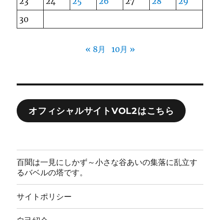
23
24
25
26
27
28
29
30
« 8月
10月 »
オフィシャルサイトVOL2はこちら
百聞は一見にしかず～小さな谷あいの集落に乱立す
るバベルの塔です。
サイトポリシー