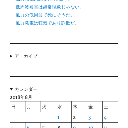
低周波被害は超常現象じゃない。
風力の低周波で死にそうだ。
風力発電は狂気であり詐欺だ。
アーカイブ
カレンダー
2018年8月
日
月
火
水
木
金
土
1
2
3
4
5
6
7
8
9
10
11