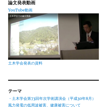
送
論文発表動画
YouTube動画
り
土木学会発表の資料
テーマ
・土木学会第73回年次学術講演会（平成30年8月）
風力発電の低周波被害、健康被害について