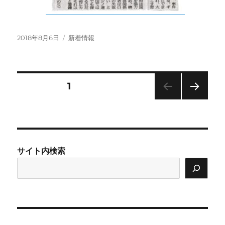
投
カ
2018年8月6日
新着情報
稿
テ
日:
ゴ
リ
ー
投
固定ページ
1
次の
稿
ペー
ジ
の
サイト内検索
ペ
ー
ジ