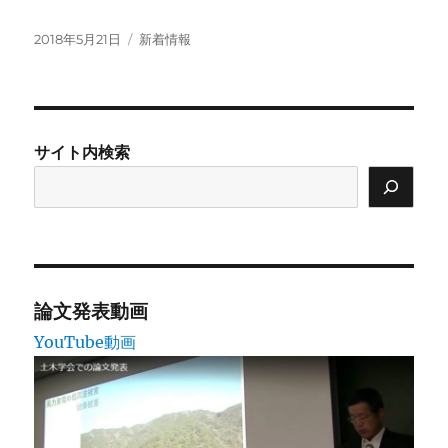
投
カ
2018年5月21日
新着情報
稿
テ
日:
ゴ
リ
ー
サイト内検索
論文発表動画
YouTube動画