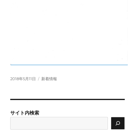
投
カ
2018年5月11日
新着情報
稿
テ
日:
ゴ
リ
ー
サイト内検索