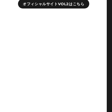
オフィシャルサイトVOL2はこちら
者
と
、
ん