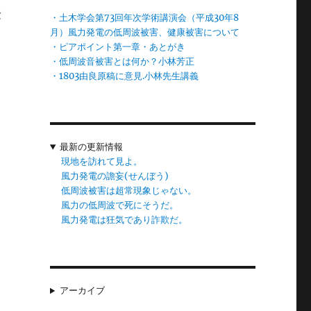
騒
・土木学会第73回年次学術講演会（平成30年8
月）風力発電の低周波被害、健康被害について
・ピアポイント第一章・あとがき
・低周波音被害とは何か？小林芳正
・1803由良原稿に意見.小林先生講義
最新の更新情報
現地を訪れて見よ。
風力発電の譫妄(せんぼう)
低周波被害は超常現象じゃない。
風力の低周波で死にそうだ。
。
風力発電は狂気であり詐欺だ。
アーカイブ