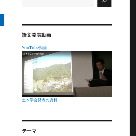
論文発表動画
YouTube動画
て
て
土木学会発表の資料
だ
テーマ