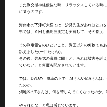
また副交感神経優位な時、リラックスしている時
に遭うのです。
海南市の下津町大窪では、汐見先生があれほど力
県では、９回も低周波測定を実施して、その都度
その測定報告のひどいこと。弾圧以外の何物でも
訴えました(一回だけね)。
その後、共産党の議員に聞くと、あれは被害を訴
ていない」と何度も聞かされています。
では、DVDの「風車の下で」MさんやMAさんは
たのか。
畑地区のTさんは、何を苦しんで亡くなったのか。
やられたな、と私は感じています。