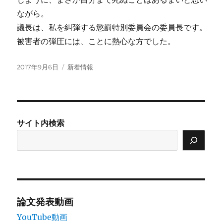
ながら。
議長は、私を糾弾する懲罰特別委員会の委員長です。
被害者の弾圧には、ことに熱心な方でした。
投
カ
2017年9月6日
新着情報
稿
テ
日:
ゴ
リ
ー
サイト内検索
論文発表動画
YouTube動画