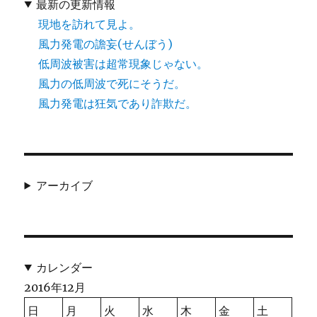
最新の更新情報
現地を訪れて見よ。
風力発電の譫妄(せんぼう)
低周波被害は超常現象じゃない。
風力の低周波で死にそうだ。
風力発電は狂気であり詐欺だ。
アーカイブ
カレンダー
2016年12月
日
月
火
水
木
金
土