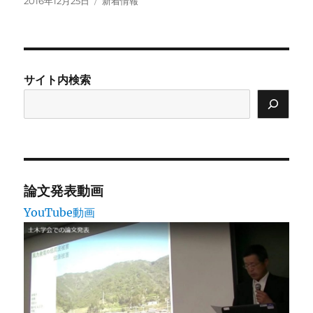
投
カ
2016年12月25日
新着情報
稿
テ
日:
ゴ
リ
ー
サイト内検索
論文発表動画
YouTube動画