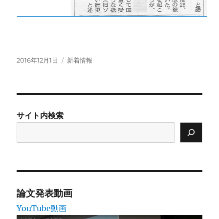
投
カ
2016年12月1日
新着情報
稿
テ
日:
ゴ
リ
ー
サイト内検索
論文発表動画
YouTube動画